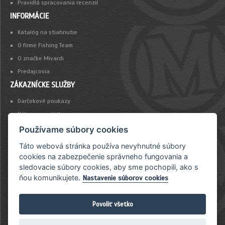
Pravidlá spracovania recenzií
INFORMÁCIE
Katalóg na stiahnutie
O firme Fishing Team
O značke Mivardi
Predajcovia
ZÁKAZNÍCKE SLUŽBY
Darčekové poukazy
Nákup na splátky
Platba kartou
Používame súbory cookies
Táto webová stránka používa nevyhnutné súbory
NEWSLETTER
cookies na zabezpečenie správneho fungovania a
sledovacie súbory cookies, aby sme pochopili, ako s
Chcete byť vždy včas informovaný o našich novinkách a akciovej ponuke?
ňou komunikujete.
Nastavenie súborov cookies
Povoliť všetko