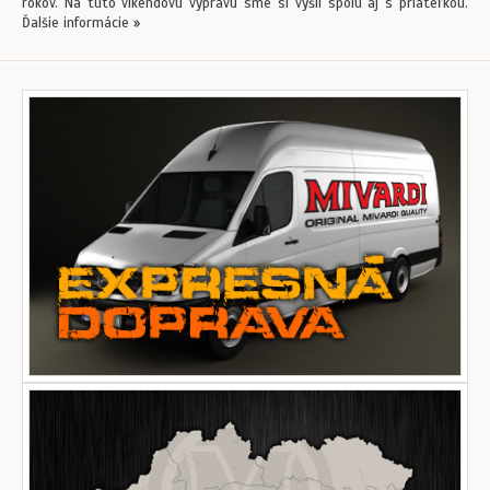
rokov. Na túto víkendovú výpravu sme si vyšli spolu aj s priateľkou.
Ďalšie informácie »