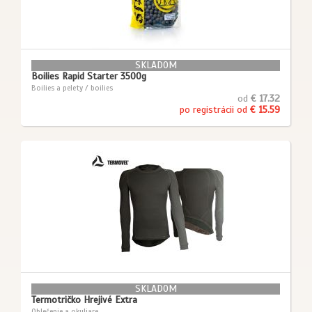
SKLADOM
Boilies Rapid Starter 3500g
Boilies a pelety / boilies
od
€ 17.32
po registrácii od
€ 15.59
SKLADOM
Termotričko Hrejivé Extra
Oblečenie a okuliare