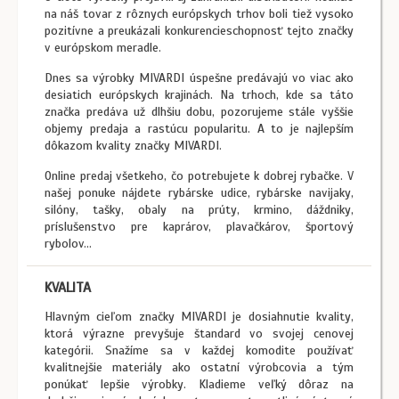
na náš tovar z rôznych európskych trhov boli tiež vysoko
pozitívne a preukázali konkurencieschopnosť tejto značky
v európskom meradle.
Dnes sa výrobky MIVARDI úspešne predávajú vo viac ako
desiatich európskych krajinách. Na trhoch, kde sa táto
značka predáva už dlhšiu dobu, pozorujeme stále vyššie
objemy predaja a rastúcu popularitu. A to je najlepším
dôkazom kvality značky MIVARDI.
Online predaj všetkeho, čo potrebujete k dobrej rybačke. V
našej ponuke nájdete rybárske udice, rybárske navijaky,
silóny, tašky, obaly na prúty, krmino, dáždniky,
príslušenstvo pre kaprárov, plavačkárov, športový
rybolov...
KVALITA
Hlavným cieľom značky MIVARDI je dosiahnutie kvality,
ktorá výrazne prevyšuje štandard vo svojej cenovej
kategórii. Snažíme sa v každej komodite používať
kvalitnejšie materiály ako ostatní výrobcovia a tým
ponúkať lepšie výrobky. Kladieme veľký dôraz na