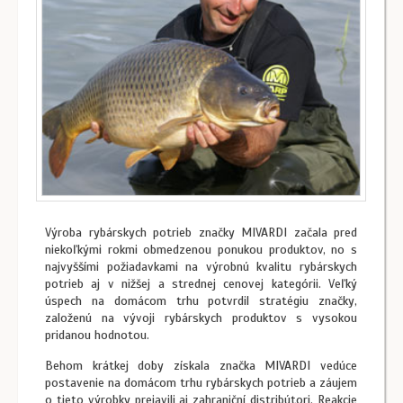
Výroba rybárskych potrieb značky MIVARDI začala pred
niekoľkými rokmi obmedzenou ponukou produktov, no s
najvyššími požiadavkami na výrobnú kvalitu rybárskych
potrieb aj v nižšej a strednej cenovej kategórii. Veľký
úspech na domácom trhu potvrdil stratégiu značky,
založenú na vývoji rybárskych produktov s vysokou
pridanou hodnotou.
Behom krátkej doby získala značka MIVARDI vedúce
postavenie na domácom trhu rybárskych potrieb a záujem
o tieto výrobky prejavili aj zahraniční distribútori. Reakcie