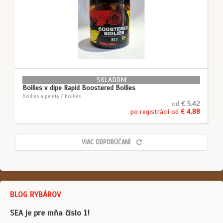
SKLADOM
Boilies v dipe Rapid Boostered Boilies
Boilies a pelety / boilies
od
€ 5.42
po registrácii od
€ 4.88
VIAC ODPORÚČANÍ
BLOG RYBÁROV
SEA je pre mňa číslo 1!