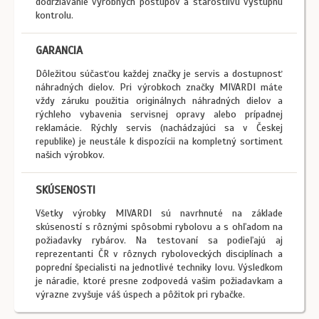
dodržiavanie výrobných postupov a starostlivú výstupnú
kontrolu.
GARANCIA
Dôležitou súčasťou každej značky je servis a dostupnosť
náhradných dielov. Pri výrobkoch značky MIVARDI máte
vždy záruku použitia originálnych náhradných dielov a
rýchleho vybavenia servisnej opravy alebo prípadnej
reklamácie. Rýchly servis (nachádzajúci sa v Českej
republike) je neustále k dispozícii na kompletný sortiment
našich výrobkov.
SKÚSENOSTI
Všetky výrobky MIVARDI sú navrhnuté na základe
skúseností s rôznými spôsobmi rybolovu a s ohľadom na
požiadavky rybárov. Na testovaní sa podieľajú aj
reprezentanti ČR v rôznych ryboloveckých disciplínach a
poprední špecialisti na jednotlivé techniky lovu. Výsledkom
je náradie, ktoré presne zodpovedá vašim požiadavkam a
výrazne zvyšuje váš úspech a pôžitok pri rybačke.