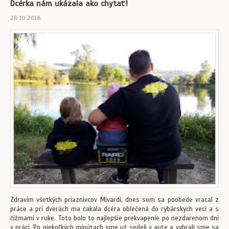
Dcérka nám ukázala ako chytať!
28.10.2018
Zdravím všetkých priaznivcov Mivardi, dnes som sa poobede vracal z
práce a pri dverách ma čakala dcéra oblečená do rybárskych veci a s
čižmami v ruke. Toto bolo to najlepšie prekvapenie po nezdarenom dni
v práci. Po niekoľkých minútach sme už sedeli v aute a vybrali sme sa