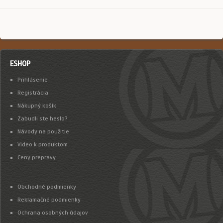
ESHOP
Prihlásenie
Registrácia
Nákupný košík
Zabudli ste heslo?
Návody na použitie
Video k produktom
Ceny prepravy
Obchodné podmienky
Reklamačné podmienky
Ochrana osobných údajov