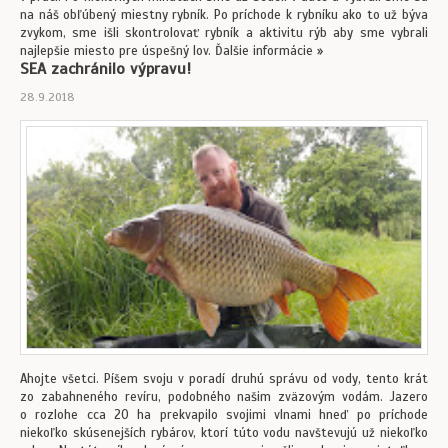
na náš obľúbený miestny rybník. Po príchode k rybníku ako to už býva
zvykom, sme išli skontrolovať rybník a aktivitu rýb aby sme vybrali
najlepšie miesto pre úspešný lov. Ďalšie informácie »
SEA zachránilo výpravu!
28.9.2018
Ahojte všetci. Píšem svoju v poradí druhú správu od vody, tento krát
zo zabahneného revíru, podobného našim zväzovým vodám. Jazero
o rozlohe cca 20 ha prekvapilo svojimi vlnami hneď po príchode
niekoľko skúsenejších rybárov, ktorí túto vodu navštevujú už niekoľko