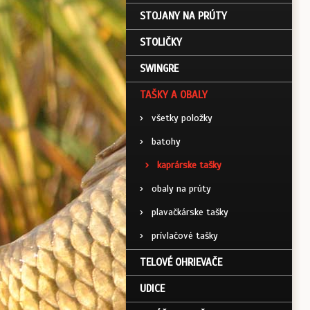
STOJANY NA PRÚTY
STOLIČKY
SWINGRE
TAŠKY A OBALY
›
všetky položky
›
batohy
›
kaprárske tašky
›
obaly na prúty
›
plavačkárske tašky
›
prívlačové tašky
TELOVÉ OHRIEVAČE
UDICE