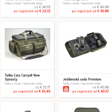
Tašky a obaly / kaprárske tašky
Tašky a obaly / kaprárske tašky
od
€ 24.59
od
€ 40.98
po registrácii od
€ 22.13
po registrácii od
€ 36.88
Taška Carp Carryall New
Dynasty
Jedálenská sada Premium
Tašky a obaly / kaprárske tašky
Tašky a obaly / kaprárske tašky
od
€ 72.77
od
€ 45.08
po registrácii od
€ 65.49
po registrácii od
€ 40.57