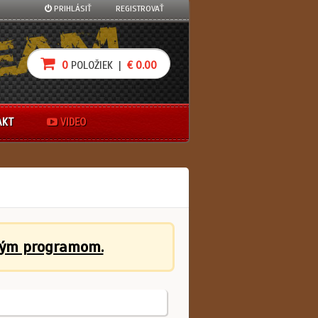
PRIHLÁSIŤ
REGISTROVAŤ
0
POLOŽIEK |
€ 0.00
AKT
VIDEO
ným programom.