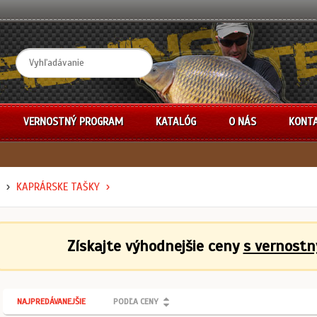
VERNOSTNÝ PROGRAM
KATALÓG
O NÁS
KONT
KAPRÁRSKE TAŠKY
Získajte výhodnejšie ceny
s vernost
NAJPREDÁVANEJŠIE
PODĽA CENY