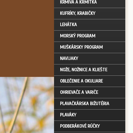
KRMIVÁ A KŔMITKÁ
KUFRÍKY, KRABIČKY
LEHÁTKA
MORSKÝ PROGRAM
MUŠKÁRSKY PROGRAM
NAVIJAKY
NOŽE, NOŽNICE A KLIEŠTE
OBLEČENIE A OKULIARE
OHRIEVAČE A VARIČE
PLAVAČKÁRSKA BIŽUTÉRIA
PLAVÁKY
PODBERÁKOVÉ RÚČKY