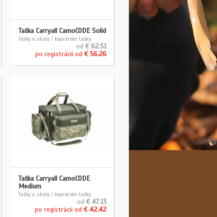
Taška Carryall CamoCODE Solid
Tašky a obaly / kaprárske tašky
od
€ 62.51
po registrácii od
€ 56.26
Taška Carryall CamoCODE
Medium
Tašky a obaly / kaprárske tašky
od
€ 47.13
po registrácii od
€ 42.42