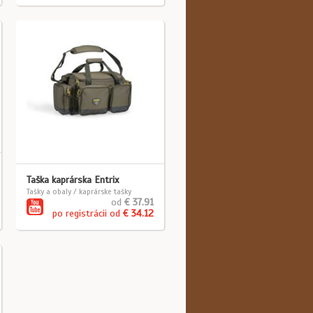
Taška kaprárska Entrix
Tašky a obaly / kaprárske tašky
od
€ 37.91
po registrácii od
€ 34.12