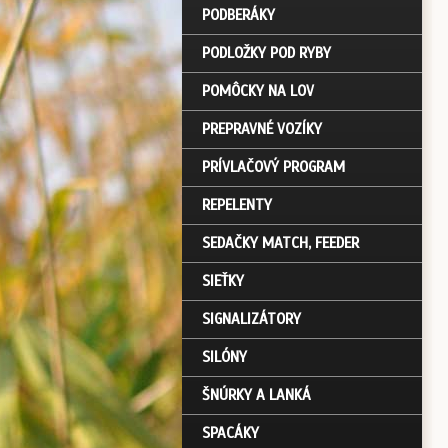
PODBERÁKY
PODLOŽKY POD RYBY
POMÔCKY NA LOV
PREPRAVNÉ VOZÍKY
PRÍVLAČOVÝ PROGRAM
REPELENTY
SEDAČKY MATCH, FEEDER
SIEŤKY
SIGNALIZÁTORY
SILÓNY
ŠNÚRKY A LANKÁ
SPACÁKY