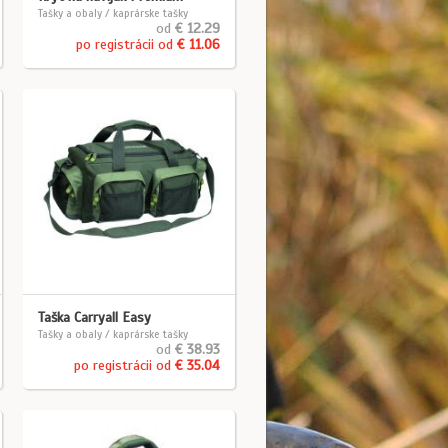
Tašky a obaly / kaprárske tašky
od
€ 12.29
po registrácii od
€ 11.06
Taška Carryall Easy
Tašky a obaly / kaprárske tašky
od
€ 38.93
po registrácii od
€ 35.04