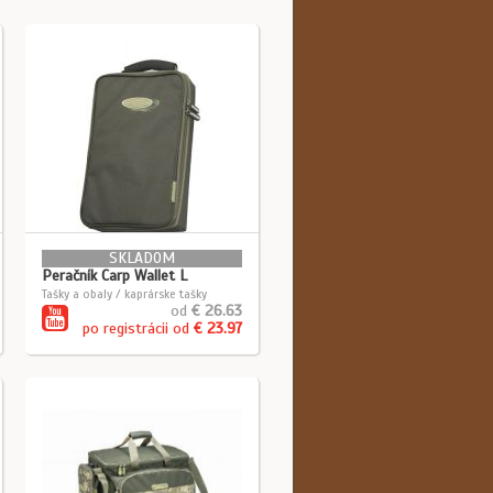
SKLADOM
Peračník Carp Wallet L
Tašky a obaly / kaprárske tašky
od
€ 26.63
po registrácii od
€ 23.97