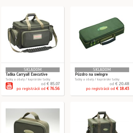
SKLADOM
SKLADOM
Taška Carryall Executive
Púzdro na swingre
Tašky a obaly / kaprárske tašky
Tašky a obaly / kaprárske tašky
od
€ 85.07
od
€ 20.48
po registrácii od
€ 76.56
po registrácii od
€ 18.43