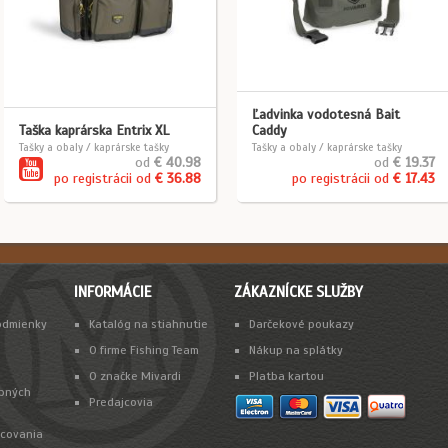
Ľadvinka vodotesná Bait
Taška kaprárska Entrix XL
Caddy
Tašky a obaly / kaprárske tašky
Tašky a obaly / kaprárske tašky
od
€ 40.98
od
€ 19.37
po registrácii od
€ 36.88
po registrácii od
€ 17.43
INFORMÁCIE
ZÁKAZNÍCKE SLUŽBY
odmienky
Katalóg na stiahnutie
Darčekové poukazy
O firme Fishing Team
Nákup na splátky
O značke Mivardi
Platba kartou
bných
Predajcovia
acovania