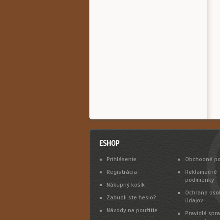
ESHOP
Prihlásenie
Obchodné p
Registrácia
Reklamačné
podmienky
Nákupný košík
Ochrana oso
Zabudli ste heslo?
údajov
Návody na použitie
Pravidlá spr