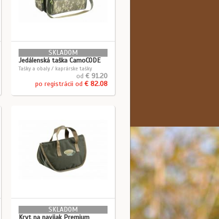
SKLADOM
Jedálenská taška CamoCODE
Tašky a obaly / kaprárske tašky
od
€ 91.20
po registrácii od
€ 82.08
SKLADOM
Kryt na navijak Premium