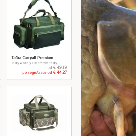
Taška Carryall Premium
Tašky a obaly / kaprárske tašky
od
€ 49.19
po registrácii od
€ 44.27