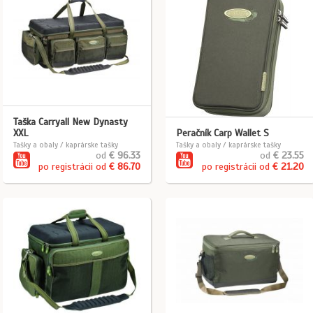
Taška Carryall New Dynasty
XXL
Peračník Carp Wallet S
Tašky a obaly / kaprárske tašky
Tašky a obaly / kaprárske tašky
od
€ 96.33
od
€ 23.55
po registrácii od
€ 86.70
po registrácii od
€ 21.20