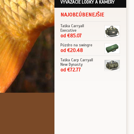
VYVÁŽACIE LOĎKY A KAMERY
NAJOBĽÚBENEJŠIE
Taška Carryall
Executive
od €85.07
Púzdro na swingre
od €20.48
Taška Carp Carryall
New Dynasty
od €72.77