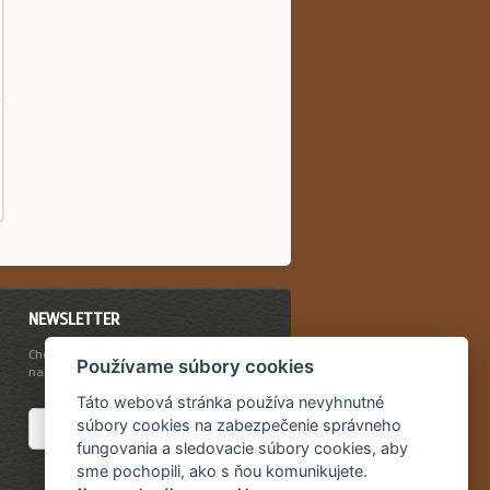
NEWSLETTER
Chcete byť vždy včas informovaný o
Používame súbory cookies
našich novinkách a akciovej ponuke?
Táto webová stránka používa nevyhnutné
súbory cookies na zabezpečenie správneho
fungovania a sledovacie súbory cookies, aby
sme pochopili, ako s ňou komunikujete.