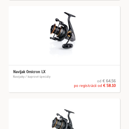
Navijak Omicron LX
Navijaky / kaprové špeciály
od
€ 64.56
po registrácii od
€ 58.10