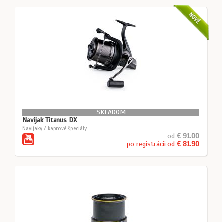
NOVÉ
SKLADOM
Navijak Titanus DX
Navijaky / kaprové špeciály
od
€ 91.00
po registrácii od
€ 81.90