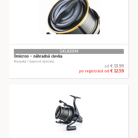
SKLADOM
Omicron - náhradná cievka
Navijaky / kaprové špeciály
od
€ 13.99
po registrácii od
€ 12.59