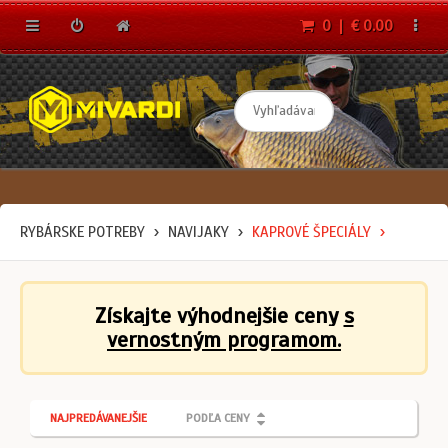
0 | € 0.00
RYBÁRSKE POTREBY
NAVIJAKY
KAPROVÉ ŠPECIÁLY
Získajte výhodnejšie ceny
s
vernostným programom.
NAJPREDÁVANEJŠIE
PODĽA CENY