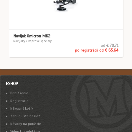
Navijak Omicron MK2
Navijaky / kaprové špeciály
od
€ 70.71
po registrácii od
€ 63.64
ESHOP
Prihlásenie
Registrácia
Nákupný košík
Zabudli ste heslo?
Návody na použitie
Video k produktom