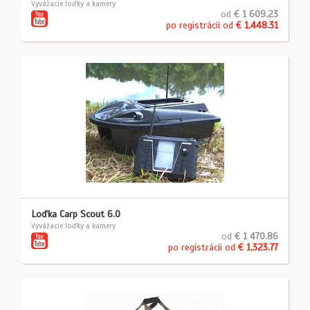
Vyvážacie loďky a kamery
od
€ 1 609.23
po registrácii od
€ 1,448.31
Loďka Carp Scout 6.0
Vyvážacie loďky a kamery
od
€ 1 470.86
po registrácii od
€ 1,323.77