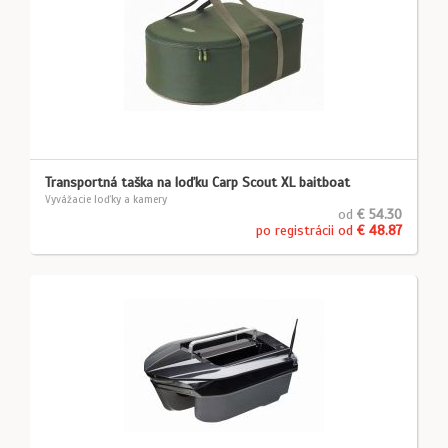
Transportná taška na loďku Carp Scout XL baitboat
Vyvážacie loďky a kamery
od
€ 54.30
po registrácii od
€ 48.87