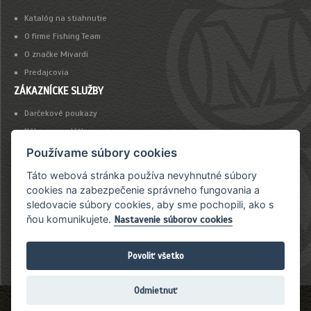
Katalóg na stiahnutie
O firme Fishing Team
O značke Mivardi
Predajcovia
ZÁKAZNÍCKE SLUŽBY
Darčekové poukazy
Nákup na splátky
Platba kartou
Používame súbory cookies
Táto webová stránka používa nevyhnutné súbory
NEWSLETTER
cookies na zabezpečenie správneho fungovania a
sledovacie súbory cookies, aby sme pochopili, ako s
Chcete byť vždy včas informovaný o našich novinkách a akciovej ponuke?
ňou komunikujete.
Nastavenie súborov cookies
Povoliť všetko
Odmietnuť
Copyright 2026 Fishing Team &
John Eliot
. Všetky práva vyhradené.