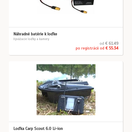
Náhradné batérie k loďke
Vyvážacie loďky a kamery
od
€ 61.49
po registrácii od
€ 55.34
Loďka Carp Scout 6.0 Li-ion