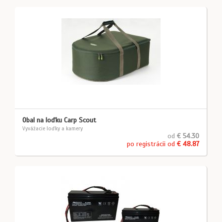
Obal na loďku Carp Scout
Vyvážacie loďky a kamery
od
€ 54.30
po registrácii od
€ 48.87