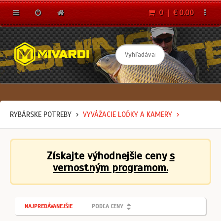
0 | € 0.00
RYBÁRSKE POTREBY
VYVÁŽACIE LOĎKY A KAMERY
Získajte výhodnejšie ceny
s
vernostným programom.
NAJPREDÁVANEJŠIE
PODĽA CENY