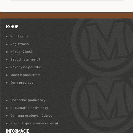
ESHOP
Prihlásenie
Registrácia
Nákupný košík
Zabudli ste heslo?
Návody na použitie
Video k produktom
Ceny prepravy
Obchodné podmienky
Reklamačné podmienky
Ochrana osobných údajov
Pravidlá spracovania recenzií
INFORMÁCIE