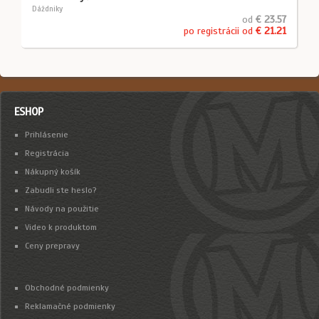
Dáždniky
od
€ 23.57
po registrácii od
€ 21.21
ESHOP
Prihlásenie
Registrácia
Nákupný košík
Zabudli ste heslo?
Návody na použitie
Video k produktom
Ceny prepravy
Obchodné podmienky
Reklamačné podmienky