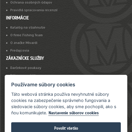
Ochrana osobných údajov
Pravidlá spracovania recenzií
INFORMÁCIE
Katalóg na stiahnutie
O firme Fishing Team
O značke Mivardi
Predajcovia
ZÁKAZNÍCKE SLUŽBY
Darčekové poukazy
Nákup na splátky
Platba kartou
Používame súbory cookies
Táto webová stránka používa nevyhnutné súbory
NEWSLETTER
cookies na zabezpečenie správneho fungovania a
sledovacie súbory cookies, aby sme pochopili, ako s
Chcete byť vždy včas informovaný o našich novinkách a akciovej ponuke?
ňou komunikujete.
Nastavenie súborov cookies
Povoliť všetko