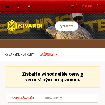
0 | € 0.00
RYBÁRSKE POTREBY
DÁŽDNIKY
Získajte výhodnejšie ceny
s
vernostným programom.
NAJPREDÁVANEJŠIE
PODĽA CENY