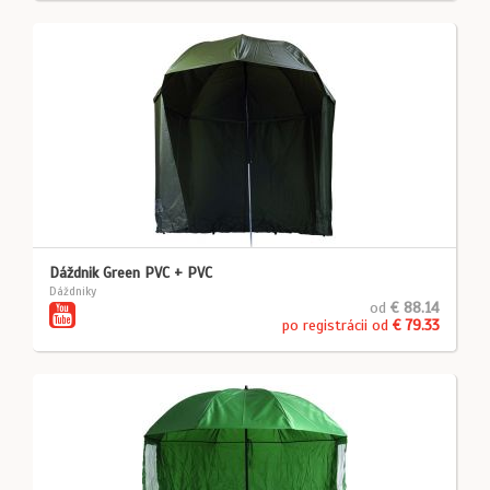
Dáždnik Green PVC + PVC
Dáždniky
od
€ 88.14
po registrácii od
€ 79.33