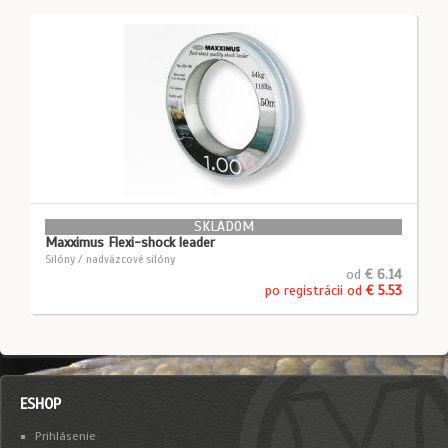
SKLADOM
Maxximus Flexi-shock leader
Silóny / nadväzcové silóny
od
€ 6.14
po registrácii od
€ 5.53
ESHOP
Prihlásenie