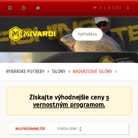
0 | € 0.00
RYBÁRSKE POTREBY
SILÓNY
NADVÄZCOVÉ SILÓNY
Získajte výhodnejšie ceny
s
vernostným programom.
NAJPREDÁVANEJŠIE
PODĽA CENY