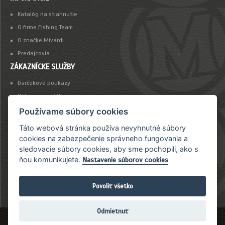
Katalóg na stiahnutie
O firme Fishing Team
O značke Mivardi
Predajcovia
ZÁKAZNÍCKE SLUŽBY
Darčekové poukazy
Nákup na splátky
Platba kartou
Používame súbory cookies
Táto webová stránka používa nevyhnutné súbory
NEWSLETTER
cookies na zabezpečenie správneho fungovania a
sledovacie súbory cookies, aby sme pochopili, ako s
Chcete byť vždy včas informovaný o našich novinkách a akciovej ponuke?
ňou komunikujete.
Nastavenie súborov cookies
Povoliť všetko
Odmietnuť
Copyright 2026 Fishing Team &
John Eliot
. Všetky práva vyhradené.