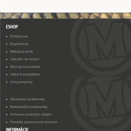
ESHOP
Prihlásenie
Registrácia
Nákupný košík
Zabudli ste heslo?
Návody na použitie
Video k produktom
Ceny prepravy
Obchodné podmienky
Reklamačné podmienky
Ochrana osobných údajov
Pravidlá spracovania recenzií
INFORMÁCIE