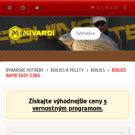
0 | € 0.00
RYBÁRSKE POTREBY
BOILIES A PELETY
BOILIES
BOILIES
RAPID EASY 3,3KG
Získajte výhodnejšie ceny
s
vernostným programom.