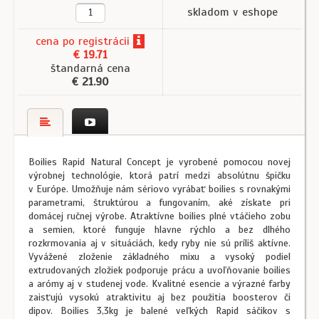
skladom v eshope
cena
po registrácii
€ 19.71
štandarná cena
€ 21.90
Boilies Rapid Natural Concept je vyrobené pomocou novej
výrobnej technológie, ktorá patrí medzi absolútnu špičku
v Európe. Umožňuje nám sériovo vyrábať boilies s rovnakými
parametrami, štruktúrou a fungovaním, aké získate pri
domácej ručnej výrobe. Atraktívne boilies plné vtáčieho zobu
a semien, ktoré funguje hlavne rýchlo a bez dlhého
rozkrmovania aj v situáciách, kedy ryby nie sú príliš aktívne.
Vyvážené zloženie základného mixu a vysoký podiel
extrudovaných zložiek podporuje prácu a uvoľňovanie boilies
a arómy aj v studenej vode. Kvalitné esencie a výrazné farby
zaisťujú vysokú atraktivitu aj bez použitia boosterov či
dipov. Boilies 3,3kg je balené veľkých Rapid sáčikov s