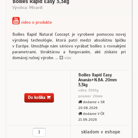
Boilies Rapid Easy 3,3kg
Výrobca: Mivardi
video o produkte
Boilies Rapid Natural Concept je vyrobené pomocou novej
výrobnej technológie, ktorá patrí medzi absolútnu špičku
v Európe. Umožňuje nám sériovo vyrábať boilies s rovnakými
parametrami, štruktúrou a fungovaním, aké získate pri
domácej ručnej výrobe. ...
viac
Boilies Rapid Easy
Ananás+N.BA. 20mm
3,3kg
váha: 3300g
priemer: 20mm
Do košíka
dodanie v SR
20.08.2026
dodanie V ČR
21.08.2026
skladom v eshope