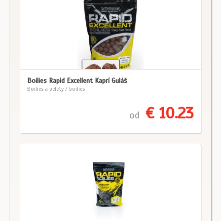
Boilies Rapid Excellent Kaprí Guláš
Boilies a pelety / boilies
€ 10.23
od