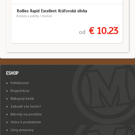
Boilies Rapid Excellent Kráľovská slivka
Boilies a pelety / boilies
€ 10.23
od
ESHOP
Prihlásenie
Registrácia
Nákupný košík
Zabudli ste heslo?
Návody na použitie
Video k produktom
Ceny prepravy