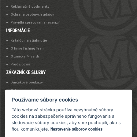
Reklamačné podmienky
Ochrana osobných údajov
Pravidlá spracovania recenzií
INFORMÁCIE
Katalóg na stiahnutie
O firme Fishing Team
O značke Mivardi
Predajcovia
ZÁKAZNÍCKE SLUŽBY
Darčekové poukazy
Nákup na splátky
Platba kartou
Používame súbory cookies
Táto webová stránka používa nevyhnutné súbory
NEWSLETTER
cookies na zabezpečenie správneho fungovania a
sledovacie súbory cookies, aby sme pochopili, ako s
Chcete byť vždy včas informovaný o našich novinkách a akciovej ponuke?
ňou komunikujete.
Nastavenie súborov cookies