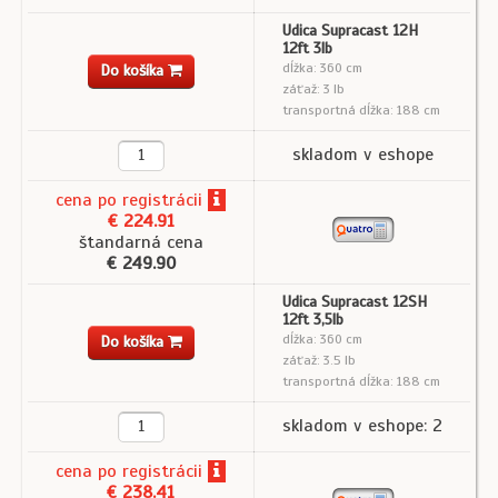
Udica Supracast 12H
12ft 3lb
dĺžka: 360 cm
Do košíka
záťaž: 3 lb
transportná dĺžka: 188 cm
skladom v eshope
cena
po registrácii
€ 224.91
štandarná cena
€ 249.90
Udica Supracast 12SH
12ft 3,5lb
dĺžka: 360 cm
Do košíka
záťaž: 3.5 lb
transportná dĺžka: 188 cm
skladom v eshope: 2
cena
po registrácii
€ 238.41