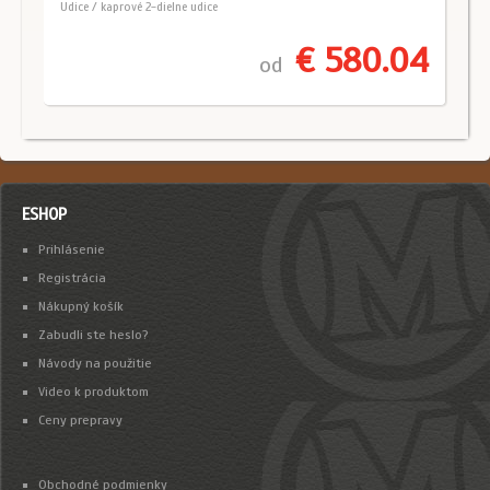
Udice / kaprové 2-dielne udice
€ 580.04
od
ESHOP
Prihlásenie
Registrácia
Nákupný košík
Zabudli ste heslo?
Návody na použitie
Video k produktom
Ceny prepravy
Obchodné podmienky