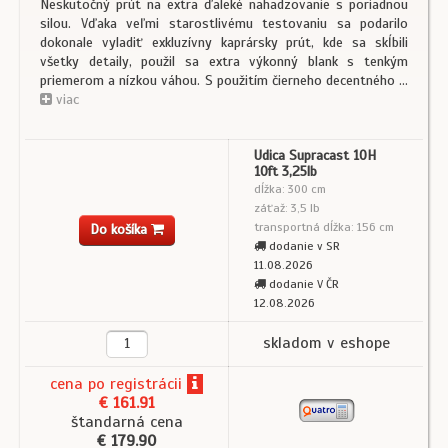
Neskutočný prút na extra ďaleké nahadzovanie s poriadnou
silou. Vďaka veľmi starostlivému testovaniu sa podarilo
dokonale vyladiť exkluzívny kaprársky prút, kde sa skĺbili
všetky detaily, použil sa extra výkonný blank s tenkým
priemerom a nízkou váhou. S použitím čierneho decentného ...
viac
Udica Supracast 10H
10ft 3,25lb
dĺžka: 300 cm
záťaž: 3,5 lb
transportná dĺžka: 156 cm
Do košíka
dodanie v SR
11.08.2026
dodanie V ČR
12.08.2026
skladom v eshope
cena
po registrácii
€ 161.91
štandarná cena
€ 179.90