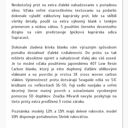
Neskutočný prút na extra ďaleké nahadzovanie s poriadnou
silou. Vďaka veľmi starostlivému testovaniu sa podarilo
dokonale vyladiť exkluzívny kaprársky prút, kde sa skĺbili
všetky detaily, použil sa extra výkonný blank s tenkým
priemerom a nízkou váhou. S použitím čierneho decentného
dizajnu sa vám predstavuje špicková kaprárska udica
Supracast.
Dokonale zladená krivka blanku vám výrazným spôsobom
pomáha dosiahnuť ďaleké vzdialenosti. Do prútu sa tak
môžete absolútne oprieť a nahadzovať ďalej ako váš sused.
Je to možné vďaka použitému japonskému 40T Low Resin
Carbon blanku, ktorý je ešte doplnený ďalšími uhlíkovými
vláknami a na povrchu je vrstva 1K cross woven carbon
vlákien. Výnimočnosť prútu dotvárajú Seaguide očká so SIC
krúžkami vo veľkostiach 16-50, Fuji sedlo navijaku a veľmi
decetný čierne matný povrch s označeniami vyrobenými
pomocou 3D doplnkov. Značka Mivardi navyše poskytuje na
tieto prúty extra predĺženú 3 ročnú záruku.
Poznámka: modely 12ft a 13ft majú delené rukoväte, model
10ft disponuje potiahnutou Shrink rukoväťou.