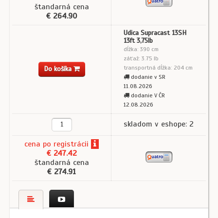
štandarná cena
€ 264.90
Udica Supracast 13SH
13ft 3,75lb
dĺžka: 390 cm
záťaž: 3.75 lb
transportná dĺžka: 204 cm
Do košíka
dodanie v SR
11.08.2026
dodanie V ČR
12.08.2026
skladom v eshope: 2
cena
po registrácii
€ 247.42
štandarná cena
€ 274.91