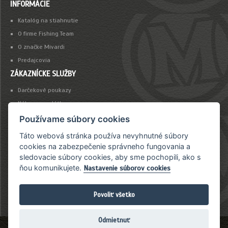
INFORMÁCIE
Katalóg na stiahnutie
O firme Fishing Team
O značke Mivardi
Predajcovia
ZÁKAZNÍCKE SLUŽBY
Darčekové poukazy
Nákup na splátky
Platba kartou
Používame súbory cookies
Táto webová stránka používa nevyhnutné súbory
NEWSLETTER
cookies na zabezpečenie správneho fungovania a
sledovacie súbory cookies, aby sme pochopili, ako s
Chcete byť vždy včas informovaný o našich novinkách a akciovej ponuke?
ňou komunikujete.
Nastavenie súborov cookies
Povoliť všetko
Odmietnuť