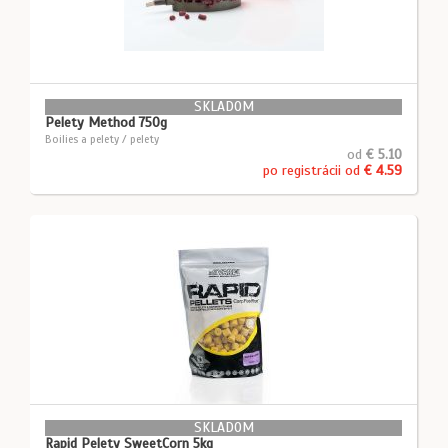
SKLADOM
Pelety Method 750g
Boilies a pelety / pelety
od
€ 5.10
po registrácii od
€ 4.59
SKLADOM
Rapid Pelety SweetCorn 5kg