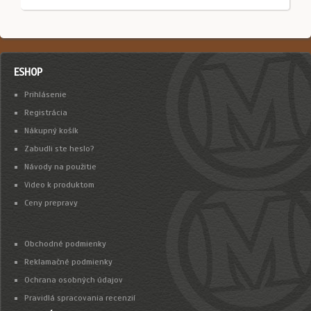
ESHOP
Prihlásenie
Registrácia
Nákupný košík
Zabudli ste heslo?
Návody na použitie
Video k produktom
Ceny prepravy
Obchodné podmienky
Reklamačné podmienky
Ochrana osobných údajov
Pravidlá spracovania recenzií