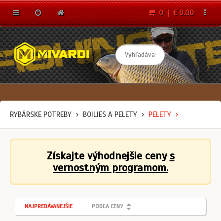
0 | € 0.00
RYBÁRSKE POTREBY
BOILIES A PELETY
PELETY
Získajte výhodnejšie ceny
s
vernostným programom.
NAJPREDÁVANEJŠIE
PODĽA CENY