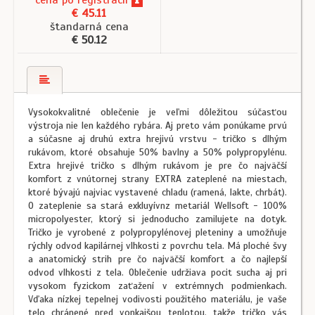
€ 45.11
štandarná cena
€ 50.12
Vysokokvalitné oblečenie je veľmi dôležitou súčasťou
výstroja nie len každého rybára. Aj preto vám ponúkame prvú
a súčasne aj druhú extra hrejivú vrstvu - tričko s dlhým
rukávom, ktoré obsahuje 50% bavlny a 50% polypropylénu.
Extra hrejivé tričko s dlhým rukávom je pre čo najväčší
komfort z vnútornej strany EXTRA zateplené na miestach,
ktoré bývajú najviac vystavené chladu (ramená, lakte, chrbát).
O zateplenie sa stará exkluyívnz metariál Wellsoft - 100%
micropolyester, ktorý si jednoducho zamilujete na dotyk.
Tričko je vyrobené z polypropylénovej pleteniny a umožňuje
rýchly odvod kapilárnej vlhkosti z povrchu tela. Má ploché švy
a anatomický strih pre čo najväčší komfort a čo najlepší
odvod vlhkosti z tela. Oblečenie udržiava pocit sucha aj pri
vysokom fyzickom zaťažení v extrémnych podmienkach.
Vďaka nízkej tepelnej vodivosti použitého materiálu, je vaše
telo chránené pred vonkajšou teplotou, takže tričko vás