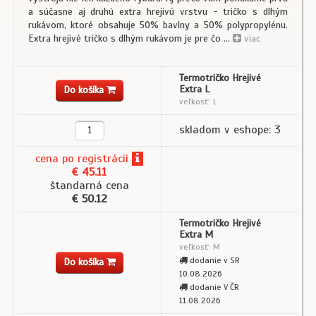
a súčasne aj druhú extra hrejivú vrstvu - tričko s dlhým
rukávom, ktoré obsahuje 50% bavlny a 50% polypropylénu.
Extra hrejivé tričko s dlhým rukávom je pre čo ...
viac
Termotričko Hrejivé
Extra L
Do košíka
veľkosť: L
skladom v eshope: 3
cena
po registrácii
€ 45.11
štandarná cena
€ 50.12
Termotričko Hrejivé
Extra M
veľkosť: M
dodanie v SR
Do košíka
10.08.2026
dodanie V ČR
11.08.2026