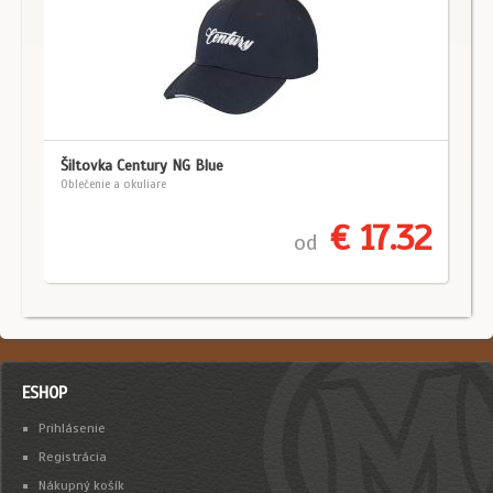
Šiltovka Century NG Blue
Oblečenie a okuliare
€ 17.32
od
ESHOP
Prihlásenie
Registrácia
Nákupný košík