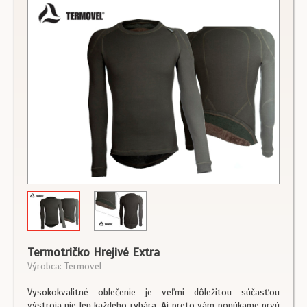
Termotričko Hrejivé Extra
Výrobca: Termovel
Vysokokvalitné oblečenie je veľmi dôležitou súčasťou
výstroja nie len každého rybára. Aj preto vám ponúkame prvú