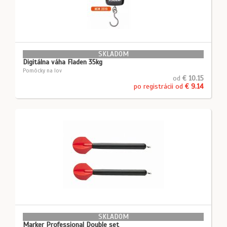
SKLADOM
Digitálna váha Fladen 35kg
Pomôcky na lov
od
€ 10.15
po registrácii od
€ 9.14
SKLADOM
Marker Professional Double set