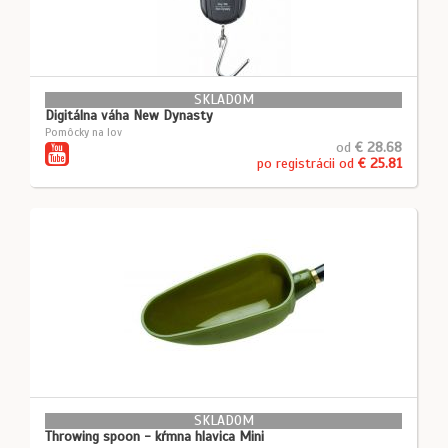
SKLADOM
Digitálna váha New Dynasty
Pomôcky na lov
od
€ 28.68
po registrácii od
€ 25.81
SKLADOM
Throwing spoon - kŕmna hlavica Mini