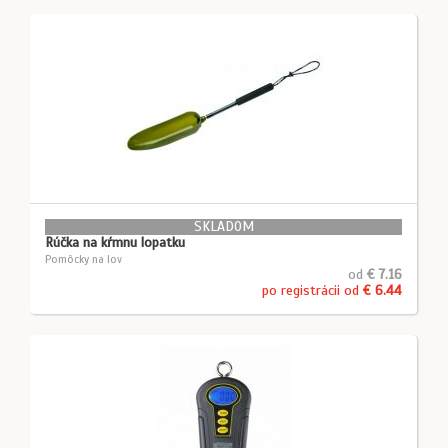
SKLADOM
Rúčka na kŕmnu lopatku
Pomôcky na lov
od
€ 7.16
po registrácii od
€ 6.44