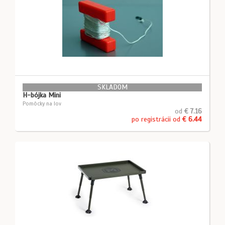
SKLADOM
H-bójka Mini
Pomôcky na lov
od
€ 7.16
po registrácii od
€ 6.44