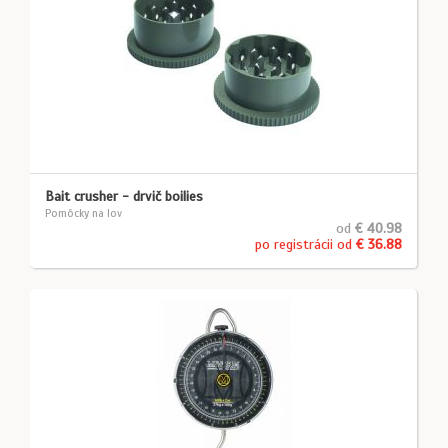
Bait crusher - drvič boilies
Pomôcky na lov
od
€ 40.98
po registrácii od
€ 36.88