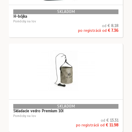
SKLADOM
H-bójka
Pomôcky na lov
od
€ 8.18
po registrácii od
€ 7.36
SKLADOM
Skladacie vedro Premium 10l
Pomôcky na lov
od
€ 13.31
po registrácii od
€ 11.98