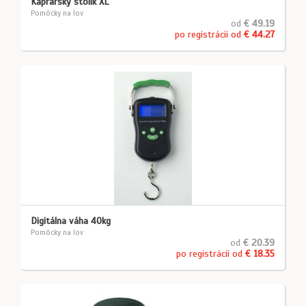
Kaprársky stolík XL
Pomôcky na lov
od
€ 49.19
po registrácii od
€ 44.27
Digitálna váha 40kg
Pomôcky na lov
od
€ 20.39
po registrácii od
€ 18.35