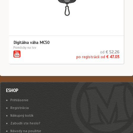
Digitálna váha MC50
Pomôcky na lov
od
€ 52.26
po registrácii od
€ 47.03
ESHOP
Prihlásenie
Registrácia
Nákupný košík
Zabudli ste heslo?
Návody na použitie