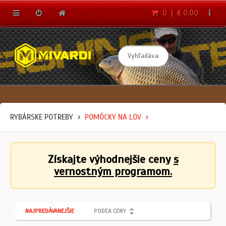
0 | € 0.00
RYBÁRSKE POTREBY
POMÔCKY NA LOV
Získajte výhodnejšie ceny
s
vernostným programom.
NAJPREDÁVANEJŠIE
PODĽA CENY