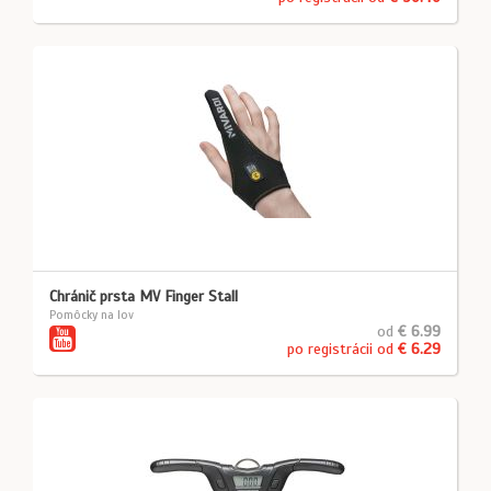
Chránič prsta MV Finger Stall
Pomôcky na lov
od
€ 6.99
po registrácii od
€ 6.29