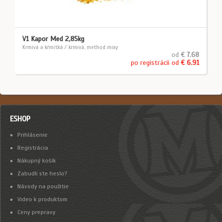
V1 Kapor Med 2,85kg
Krmivá a kŕmitká / krmivá, method mixy
od
€ 7.68
po registrácii od
€ 6.91
ESHOP
Prihlásenie
Registrácia
Nákupný košík
Zabudli ste heslo?
Návody na použitie
Video k produktom
Ceny prepravy