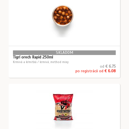
SKLADOM
Tigrí orech Rapid 250ml
Krmivá a kŕmitká / krmivá, method mixy
od
€ 6.75
po registrácii od
€ 6.08