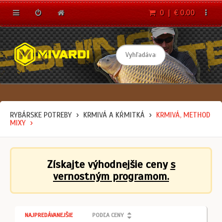
0 | € 0.00
RYBÁRSKE POTREBY
KRMIVÁ A KŔMITKÁ
KRMIVÁ, METHOD
MIXY
Získajte výhodnejšie ceny
s
vernostným programom.
NAJPREDÁVANEJŠIE
PODĽA CENY