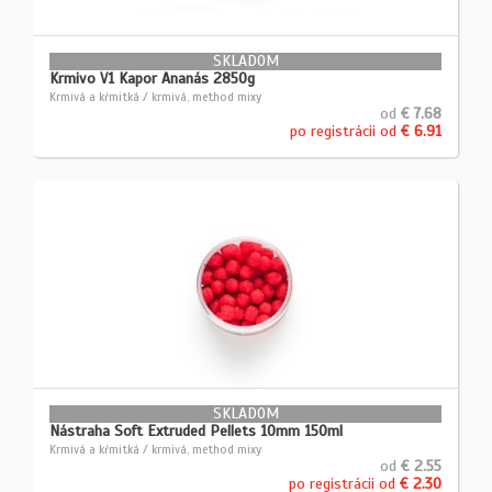
SKLADOM
Krmivo V1 Kapor Ananás 2850g
Krmivá a kŕmitká / krmivá, method mixy
od
€ 7.68
po registrácii od
€ 6.91
SKLADOM
Nástraha Soft Extruded Pellets 10mm 150ml
Krmivá a kŕmitká / krmivá, method mixy
od
€ 2.55
po registrácii od
€ 2.30