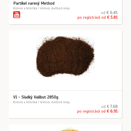
Partikel varený Method
Krmivá a kŕmitká / krmivá, method mixy
od
€ 6.45
po registrácii od
€ 5.81
V1 - Sladký Halibut 2850g
Krmivá a kŕmitká / krmivá, method mixy
od
€ 7.68
po registrácii od
€ 6.91