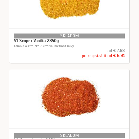
SKLADOM
V1 Scopex Vanilka 2850g
Krmivá a kŕmitká / krmivá, method mixy
od
€ 7.68
po registrácii od
€ 6.91
SKLADOM