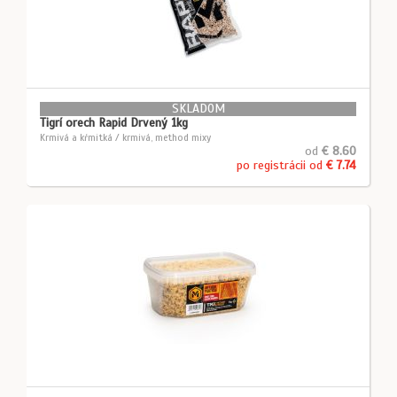
SKLADOM
Tigrí orech Rapid Drvený 1kg
Krmivá a kŕmitká / krmivá, method mixy
od
€ 8.60
po registrácii od
€ 7.74