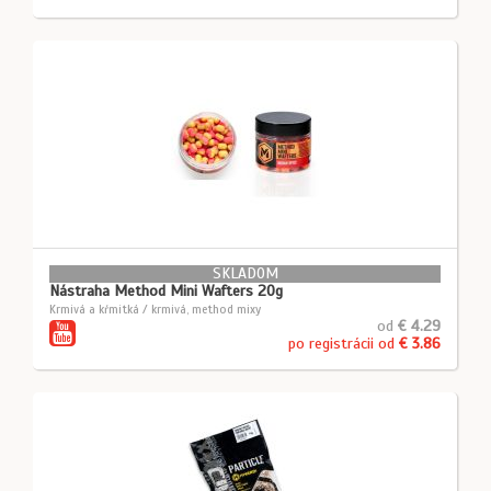
SKLADOM
Nástraha Method Mini Wafters 20g
Krmivá a kŕmitká / krmivá, method mixy
od
€ 4.29
po registrácii od
€ 3.86