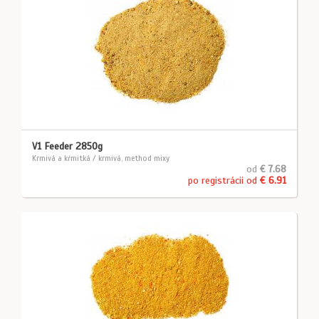
V1 Feeder 2850g
Krmivá a kŕmitká / krmivá, method mixy
od
€ 7.68
po registrácii od
€ 6.91