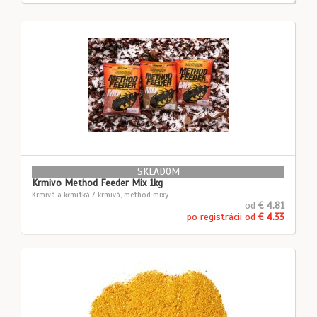
SKLADOM
Krmivo Method Feeder Mix 1kg
Krmivá a kŕmitká / krmivá, method mixy
od
€ 4.81
po registrácii od
€ 4.33