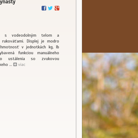
Dynasty
áha s vodeodolným telom a
 rukoväťami. Displej je modro
 hmotnosť v jednotkách kg, lb
ybavená funkciou manuálneho
ého ustálenia so zvukovou
keho ...
viac