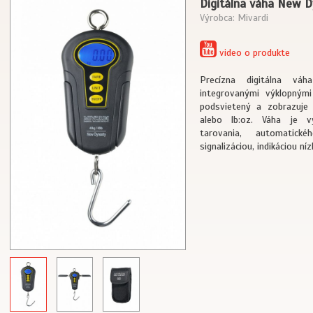
Digitálna váha New 
Výrobca: Mivardi
video o produkte
Precízna digitálna v
integrovanými výklopnými
podsvietený a zobrazuje
alebo lb:oz. Váha je v
tarovania, automatick
signalizáciou, indikáciou níz