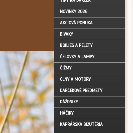
TIPY NA DARČEK
NOVINKY 2026
AKCIOVÁ PONUKA
BIVAKY
BOILIES A PELETY
ČELOVKY A LAMPY
ČIŽMY
ČLNY A MOTORY
DARČEKOVÉ PREDMETY
DÁŽDNIKY
HÁČIKY
KAPRÁRSKA BIŽUTÉRIA