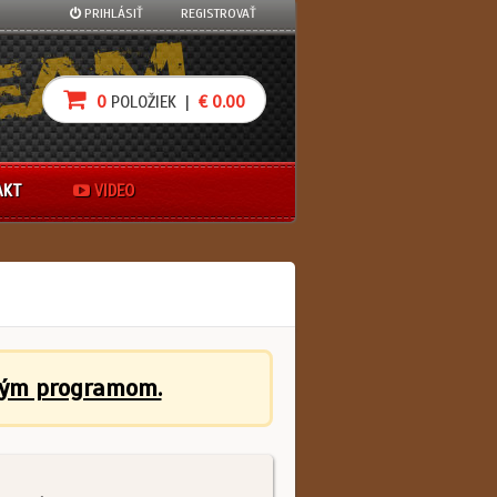
PRIHLÁSIŤ
REGISTROVAŤ
0
POLOŽIEK |
€ 0.00
AKT
VIDEO
ným programom.