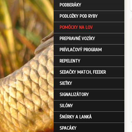
PODBERÁKY
PODLOŽKY POD RYBY
POMÔCKY NA LOV
PREPRAVNÉ VOZÍKY
PRÍVLAČOVÝ PROGRAM
REPELENTY
SEDAČKY MATCH, FEEDER
SIEŤKY
SIGNALIZÁTORY
SILÓNY
ŠNÚRKY A LANKÁ
SPACÁKY