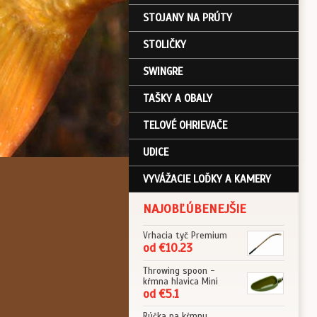
STOJANY NA PRÚTY
STOLIČKY
SWINGRE
TAŠKY A OBALY
TELOVÉ OHRIEVAČE
UDICE
VYVÁŽACIE LOĎKY A KAMERY
NAJOBĽÚBENEJŠIE
Vrhacia tyč Premium
od €10.23
Throwing spoon -
kŕmna hlavica Mini
od €5.1
Rúčka na kŕmnu