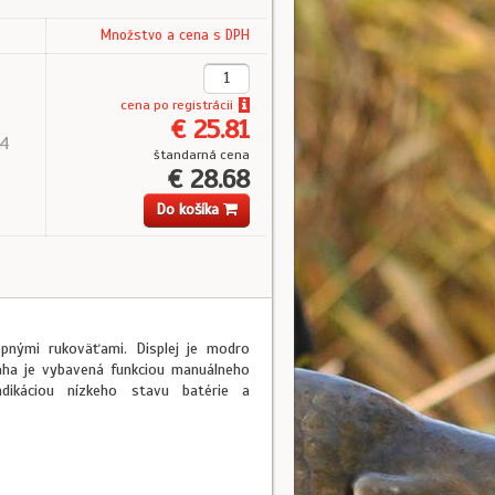
Množstvo a cena s DPH
cena
po registrácii
€ 25.81
 4
štandarná cena
€ 28.68
Do košíka
pnými rukoväťami. Displej je modro
áha je vybavená funkciou manuálneho
ndikáciou nízkeho stavu batérie a