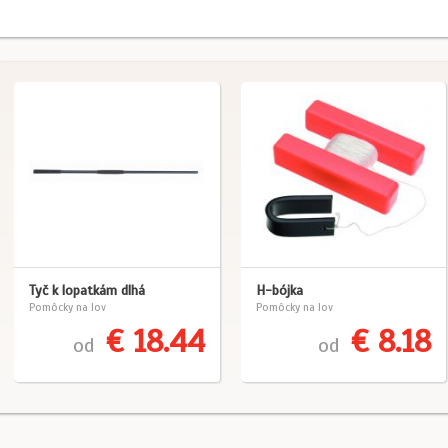
Tyč k lopatkám dlhá
H-bójka
Pomôcky na lov
Pomôcky na lov
€ 18.44
€ 8.18
od
od