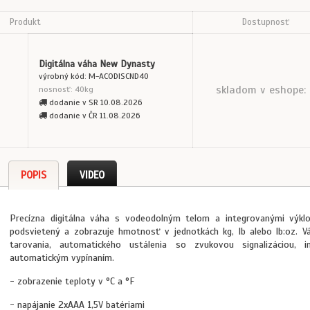
Produkt
Dostupnosť
Digitálna váha New Dynasty
výrobný kód: M-ACODISCND40
skladom v eshope:
nosnosť: 40kg
dodanie v SR 10.08.2026
dodanie v ČR 11.08.2026
POPIS
VIDEO
Precízna digitálna váha s vodeodolným telom a integrovanými výklo
podsvietený a zobrazuje hmotnosť v jednotkách kg, lb alebo lb:oz. V
tarovania, automatického ustálenia so zvukovou signalizáciou, i
automatickým vypínaním.
- zobrazenie teploty v °C a °F
- napájanie 2xAAA 1,5V batériami