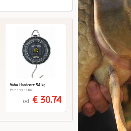
Váha Hardcore 54 kg
Pomôcky na lov
€ 30.74
od