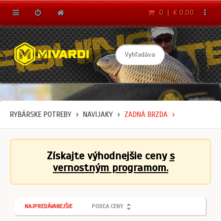
0 | € 0.00
RYBÁRSKE POTREBY
NAVIJAKY
ZADNÁ BRZDA
Získajte výhodnejšie ceny
s
vernostným programom.
NAJPREDÁVANEJŠIE
PODĽA CENY