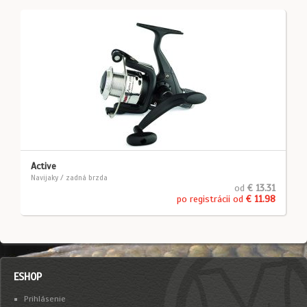
Active
Navijaky / zadná brzda
od
€ 13.31
po registrácii od
€ 11.98
ESHOP
Prihlásenie