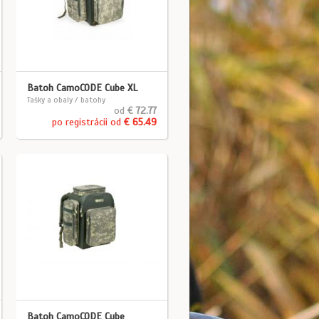
Batoh CamoCODE Cube XL
Tašky a obaly / batohy
od
€ 72.77
po registrácii od
€ 65.49
Batoh CamoCODE Cube