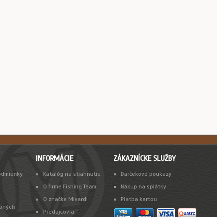
INFORMÁCIE
ZÁKAZNÍCKE SLUŽBY
odmienky
Katalóg na stiahnutie
Darčekové poukazy
O firme Fishing Team
Nákup na splátky
O značke Mivardi
Platba kartou
bných
Predajcovia