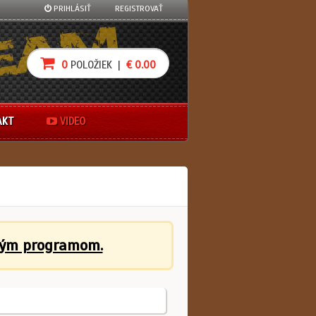
PRIHLÁSIŤ
REGISTROVAŤ
0
POLOŽIEK |
€ 0.00
AKT
VIDEO
ným programom.