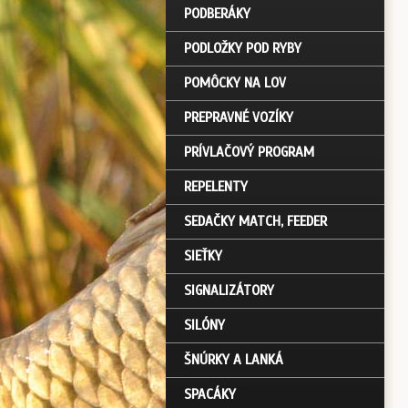
PODBERÁKY
PODLOŽKY POD RYBY
POMÔCKY NA LOV
PREPRAVNÉ VOZÍKY
PRÍVLAČOVÝ PROGRAM
REPELENTY
SEDAČKY MATCH, FEEDER
SIEŤKY
SIGNALIZÁTORY
SILÓNY
ŠNÚRKY A LANKÁ
SPACÁKY