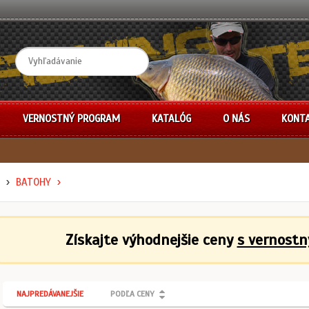
VERNOSTNÝ PROGRAM
KATALÓG
O NÁS
KONT
BATOHY
Získajte výhodnejšie ceny
s vernost
NAJPREDÁVANEJŠIE
PODĽA CENY