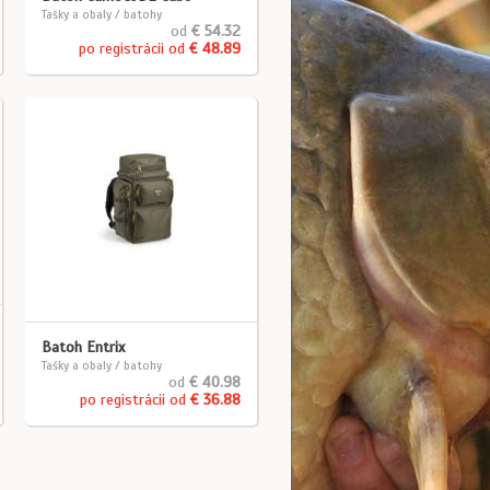
Tašky a obaly / batohy
od
€ 54.32
po registrácii od
€ 48.89
Batoh Entrix
Tašky a obaly / batohy
od
€ 40.98
po registrácii od
€ 36.88