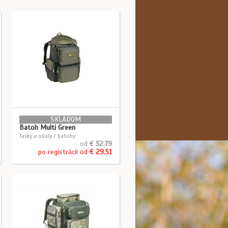
SKLADOM
Batoh Multi Green
Tašky a obaly / batohy
od
€ 32.79
po registrácii od
€ 29.51