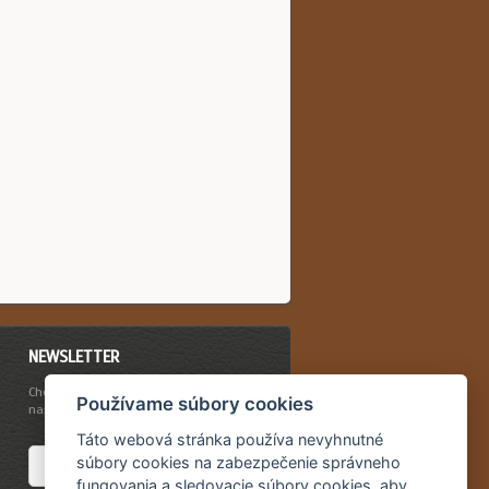
NEWSLETTER
Chcete byť vždy včas informovaný o
Používame súbory cookies
našich novinkách a akciovej ponuke?
Táto webová stránka používa nevyhnutné
súbory cookies na zabezpečenie správneho
fungovania a sledovacie súbory cookies, aby