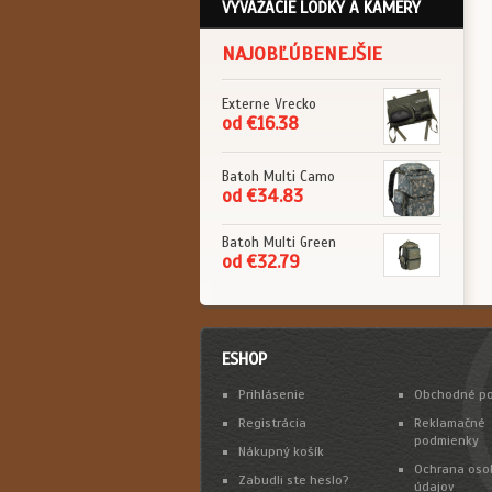
VYVÁŽACIE LOĎKY A KAMERY
NAJOBĽÚBENEJŠIE
Externe Vrecko
od €16.38
Batoh Multi Camo
od €34.83
Batoh Multi Green
od €32.79
ESHOP
Prihlásenie
Obchodné p
Registrácia
Reklamačné
podmienky
Nákupný košík
Ochrana oso
Zabudli ste heslo?
údajov