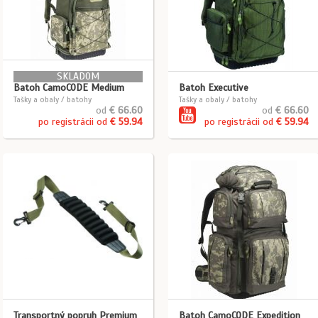
SKLADOM
Batoh CamoCODE Medium
Batoh Executive
Tašky a obaly / batohy
Tašky a obaly / batohy
od
€ 66.60
od
€ 66.60
po registrácii od
€ 59.94
po registrácii od
€ 59.94
Transportný popruh Premium
Batoh CamoCODE Expedition