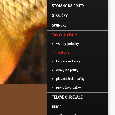
STOJANY NA PRÚTY
STOLIČKY
SWINGRE
TAŠKY A OBALY
›
všetky položky
›
batohy
›
kaprárske tašky
›
obaly na prúty
›
plavačkárske tašky
›
prívlačové tašky
TELOVÉ OHRIEVAČE
UDICE