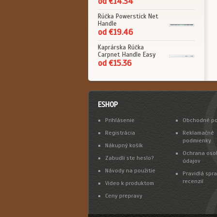
od €14.34
Rúčka Powerstick Net
Handle
od €19.46
Kaprárska Rúčka
Carpnet Handle Easy
od €15.36
ESHOP
Prihlásenie
Obchodné p
Registrácia
Reklamačné
podmienky
Nákupný košík
Ochrana oso
Zabudli ste heslo?
údajov
Návody na použitie
Pravidlá spr
recenzií
Video k produktom
Ceny prepravy