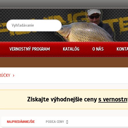
VERNOSTNÝ PROGRAM
KATALÓG
O NÁS
KONT
RÚČKY
Získajte výhodnejšie ceny
s vernost
NAJPREDÁVANEJŠIE
PODĽA CENY