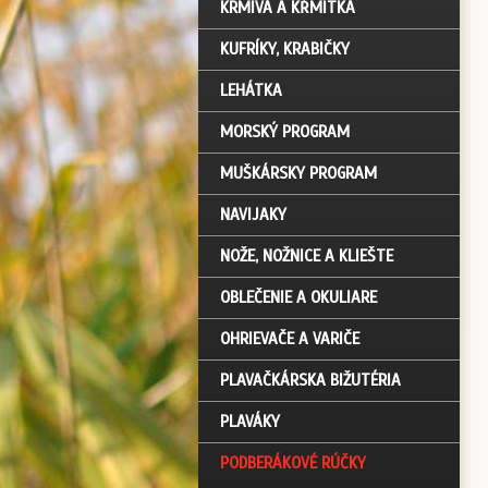
KRMIVÁ A KŔMITKÁ
KUFRÍKY, KRABIČKY
LEHÁTKA
MORSKÝ PROGRAM
MUŠKÁRSKY PROGRAM
NAVIJAKY
NOŽE, NOŽNICE A KLIEŠTE
OBLEČENIE A OKULIARE
OHRIEVAČE A VARIČE
PLAVAČKÁRSKA BIŽUTÉRIA
PLAVÁKY
PODBERÁKOVÉ RÚČKY