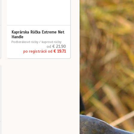
Kaprárska Rúčka Extreme Net
Handle
Podberákové rúčky / kaprové rúčky
od
€ 21.90
po registrácii od
€ 19.71