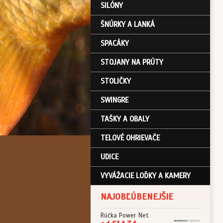
SILÓNY
ŠNÚRKY A LANKÁ
SPACÁKY
STOJANY NA PRÚTY
STOLIČKY
SWINGRE
TAŠKY A OBALY
TELOVÉ OHRIEVAČE
UDICE
VYVÁŽACIE LOĎKY A KAMERY
NAJOBĽÚBENEJŠIE
Rúčka Power Net