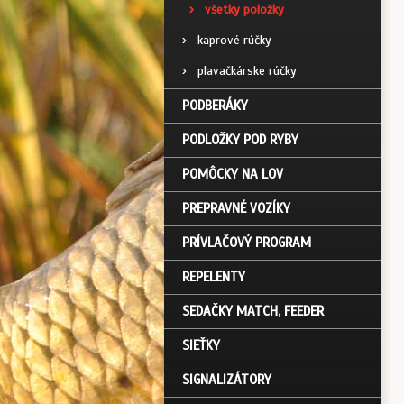
›
všetky položky
›
kaprové rúčky
›
plavačkárske rúčky
PODBERÁKY
PODLOŽKY POD RYBY
POMÔCKY NA LOV
PREPRAVNÉ VOZÍKY
PRÍVLAČOVÝ PROGRAM
REPELENTY
SEDAČKY MATCH, FEEDER
SIEŤKY
SIGNALIZÁTORY