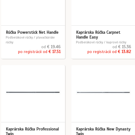
Rúčka Powerstick Net Handle
Kaprárska Rúčka Carpnet
Handle Easy
Podberákové rúčky / plavačkárske
rúčky
Podberákové rúčky / kaprové rúčky
od
€ 19.46
od
€ 15.36
po registrácii od
€ 17.51
po registrácii od
€ 13.82
Kaprárska Rúčka Professional
Kaprárska Rúčka New Dynasty
Twin
Twin