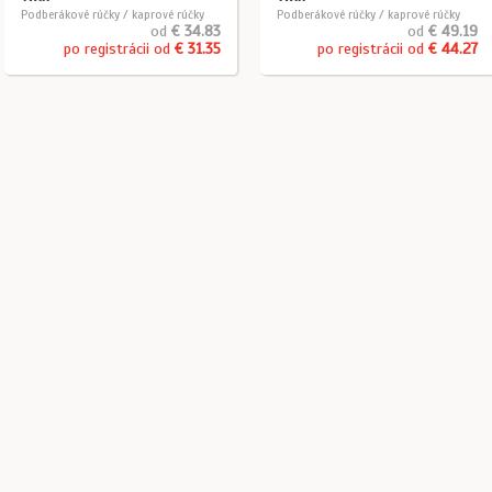
Podberákové rúčky / kaprové rúčky
Podberákové rúčky / kaprové rúčky
od
€ 34.83
od
€ 49.19
po registrácii od
€ 31.35
po registrácii od
€ 44.27