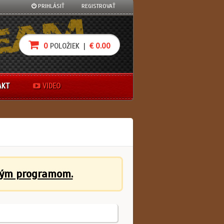
PRIHLÁSIŤ
REGISTROVAŤ
0
POLOŽIEK |
€ 0.00
AKT
VIDEO
ným programom.