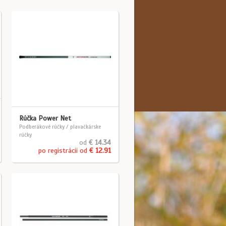
Rúčka Power Net
Podberákové rúčky / plavačkárske
rúčky
od
€ 14.34
po registrácii od
€ 12.91