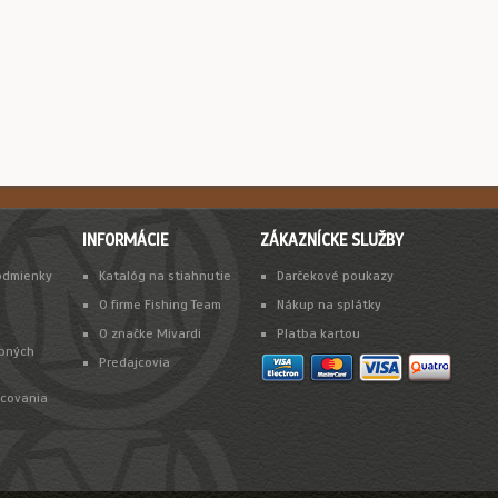
INFORMÁCIE
ZÁKAZNÍCKE SLUŽBY
odmienky
Katalóg na stiahnutie
Darčekové poukazy
O firme Fishing Team
Nákup na splátky
O značke Mivardi
Platba kartou
bných
Predajcovia
acovania