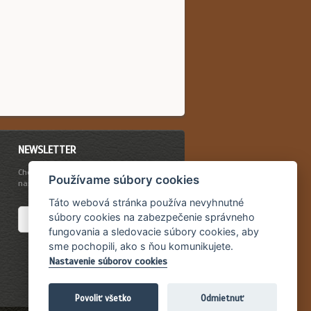
NEWSLETTER
Chcete byť vždy včas informovaný o
Používame súbory cookies
našich novinkách a akciovej ponuke?
Táto webová stránka používa nevyhnutné
súbory cookies na zabezpečenie správneho
fungovania a sledovacie súbory cookies, aby
sme pochopili, ako s ňou komunikujete.
Nastavenie súborov cookies
Povoliť všetko
Odmietnuť