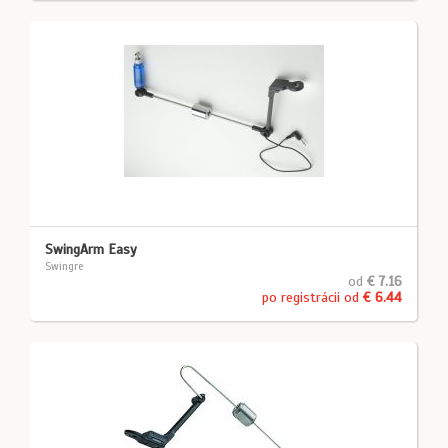
SwingArm Easy
Swingre
od
€ 7.16
po registrácii od
€ 6.44