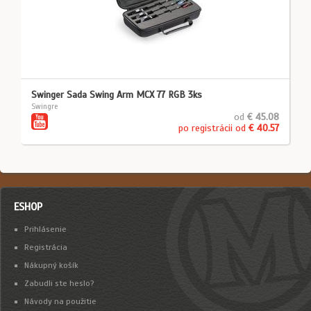
Swinger Sada Swing Arm MCX 77 RGB 3ks
Swingre
od
€ 45.08
po registrácii od
€ 40.57
ESHOP
Prihlásenie
Registrácia
Nákupný košík
Zabudli ste heslo?
Návody na použitie