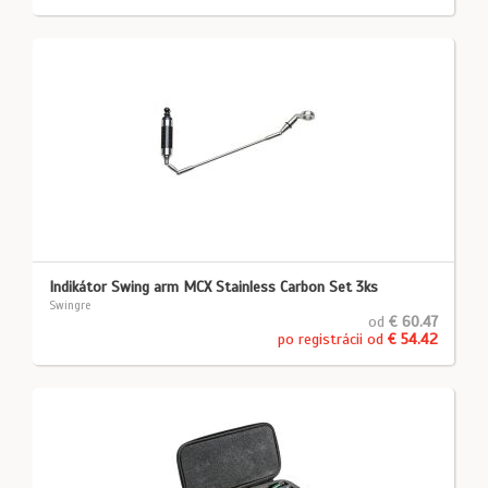
Indikátor Swing arm MCX Stainless Carbon Set 3ks
Swingre
od
€ 60.47
po registrácii od
€ 54.42