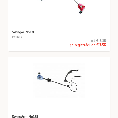
Swinger No130
Swingre
od
€ 8.18
po registrácii od
€ 7.36
SwingArm No155