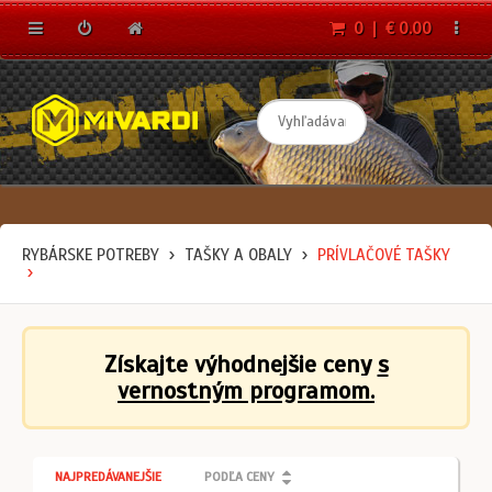
0 | € 0.00
RYBÁRSKE POTREBY
TAŠKY A OBALY
PRÍVLAČOVÉ TAŠKY
Získajte výhodnejšie ceny
s
vernostným programom.
NAJPREDÁVANEJŠIE
PODĽA CENY