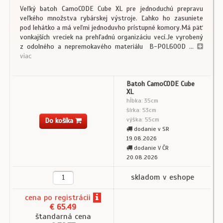
Veľký batoh CamoCODE Cube XL pre jednoduchú prepravu
veľkého množstva rybárskej výstroje. Ľahko ho zasuniete
pod lehátko a má veľmi jednoduvho prístupné komory.Má päť
vonkajších vreciek na prehľadnú organizáciu vecí.Je vyrobený
z odolného a nepremokavého materiálu B-POL600D ...
viac
Batoh CamoCODE Cube
XL
hĺbka: 35cm
šírka: 53cm
výška: 55cm
Do košíka
dodanie v SR
19.08.2026
dodanie V ČR
20.08.2026
skladom v eshope
cena
po registrácii
€ 65.49
štandarná cena