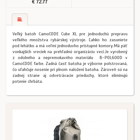
€ 72.77
Veľký batoh CamoCODE Cube XL pre jednoduchú prepravu
veľkého množstva rybárskej výstroje. Ľahko ho zasuniete
pod lehátko a má veľmi jednoduvho prístupné komory.Má päť
vonkajších vreciek na prehľadnú organizáciu vecí.Je vyrobený
z odolného a nepremokavého materiálu B-POL600D v
CamoCODE farbe. Zadná časť batoha je výborne polstrovaná,
čo uľahčuje nosenie pri plnom naložení batoha. Zároveň sú na
zadnej strane aj odvetrávacie prieduchy, ktoré eliminujú
potenie chrbáta.