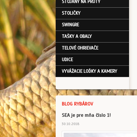
STOJANY NA PRÚTY
STOLIČKY
SWINGRE
TAŠKY A OBALY
TELOVÉ OHRIEVAČE
UDICE
VYVÁŽACIE LOĎKY A KAMERY
BLOG RYBÁROV
SEA je pre mňa číslo 1!
30.10.2018