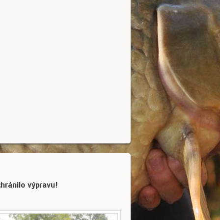
hránilo výpravu!
8