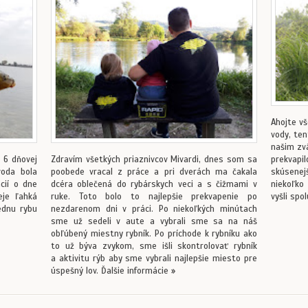
Ahojte vš
vody, te
našim zv
prekvapil
 6 dňovej
Zdravím všetkých priaznivcov Mivardi, dnes som sa
skúsenejš
voda bola
poobede vracal z práce a pri dverách ma čakala
niekoľko
cií o dne
dcéra oblečená do rybárskych veci a s čižmami v
vyšli spo
eje ľahká
ruke. Toto bolo to najlepšie prekvapenie po
ednu rybu
nezdarenom dni v práci. Po niekoľkých minútach
sme už sedeli v aute a vybrali sme sa na náš
obľúbený miestny rybník. Po príchode k rybníku ako
to už býva zvykom, sme išli skontrolovať rybník
a aktivitu rýb aby sme vybrali najlepšie miesto pre
úspešný lov. Ďalšie informácie »