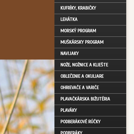
KUFRÍKY, KRABIČKY
LEHÁTKA
MORSKÝ PROGRAM
MUŠKÁRSKY PROGRAM
NAVIJAKY
NOŽE, NOŽNICE A KLIEŠTE
OBLEČENIE A OKULIARE
OHRIEVAČE A VARIČE
PLAVAČKÁRSKA BIŽUTÉRIA
PLAVÁKY
PODBERÁKOVÉ RÚČKY
PODBERÁKY