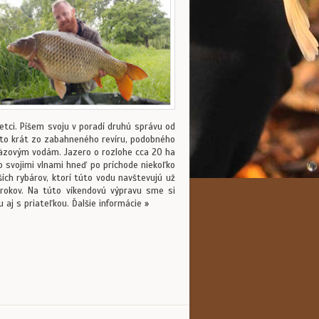
etci. Píšem svoju v poradí druhú správu od
nto krát zo zabahneného revíru, podobného
äzovým vodám. Jazero o rozlohe cca 20 ha
o svojimi vlnami hneď po príchode niekoľko
ích rybárov, ktorí túto vodu navštevujú už
 rokov. Na túto víkendovú výpravu sme si
lu aj s priateľkou. Ďalšie informácie »