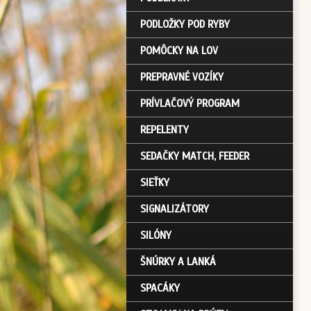
PODLOŽKY POD RYBY
POMÔCKY NA LOV
PREPRAVNÉ VOZÍKY
PRÍVLAČOVÝ PROGRAM
REPELENTY
SEDAČKY MATCH, FEEDER
SIEŤKY
SIGNALIZÁTORY
SILÓNY
ŠNÚRKY A LANKÁ
SPACÁKY