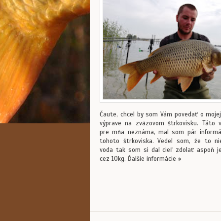
Čaute, chcel by som Vám povedať o mojej
výprave na zväzovom štrkovisku. Táto 
pre mňa neznáma, mal som pár informá
tohoto štrkoviska. Vedel som, že to ni
voda tak som si dal cieľ zdolať aspoň j
cez 10kg. Ďalšie informácie »