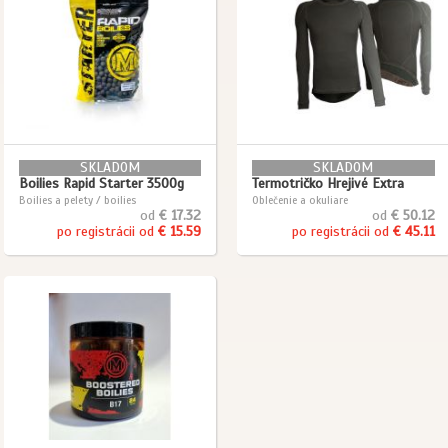
SKLADOM
SKLADOM
Boilies Rapid Starter 3500g
Termotričko Hrejivé Extra
Boilies a pelety / boilies
Oblečenie a okuliare
od
€ 17.32
od
€ 50.12
po registrácii od
€ 15.59
po registrácii od
€ 45.11