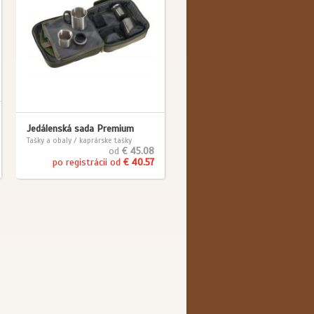
Jedálenská sada Premium
Tašky a obaly / kaprárske tašky
od
€ 45.08
po registrácii od
€ 40.57