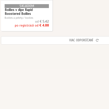
SKLADOM
Boilies v dipe Rapid
Boostered Boilies
Boilies a pelety / boilies
od
€ 5.42
po registrácii od
€ 4.88
VIAC ODPORÚČANÍ