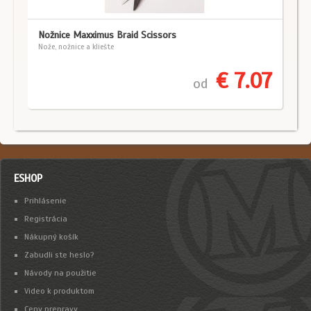
Nožnice Maxximus Braid Scissors
Nože, nožnice a kliešte
€ 7.07
od
ESHOP
Prihlásenie
Registrácia
Nákupný košík
Zabudli ste heslo?
Návody na použitie
Video k produktom
Ceny prepravy