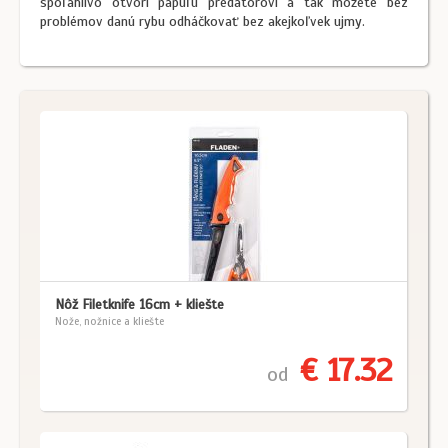
spoľahlivo otvorí papuľu predátorovi a tak môžete bez
problémov danú rybu odháčkovať bez akejkoľvek ujmy.
Nôž Filetknife 16cm + kliešte
Nože, nožnice a kliešte
€ 17.32
od