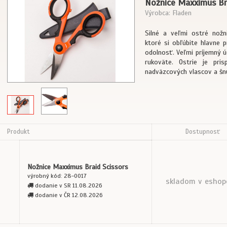
Nožnice Maxximus Bra
Výrobca: Fladen
Silné a veľmi ostré nožn
ktoré si obľúbite hlavne p
odolnosť. Veľmi príjemný 
rukoväte. Ostrie je pri
nadväzcových vlascov a šnúr
Produkt
Dostupnosť
Nožnice Maxximus Braid Scissors
výrobný kód: 28-0017
skladom v eshop
dodanie v SR 11.08.2026
dodanie v ČR 12.08.2026