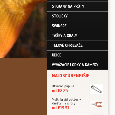
STOJANY NA PRÚTY
STOLIČKY
SWINGRE
TAŠKY A OBALY
TELOVÉ OHRIEVAČE
UDICE
VYVÁŽACIE LOĎKY A KAMERY
NAJOBĽÚBENEJŠIE
Otvárač papule
od €2.25
Multi braid cutter -
kliešte na šnúry
od €13.31