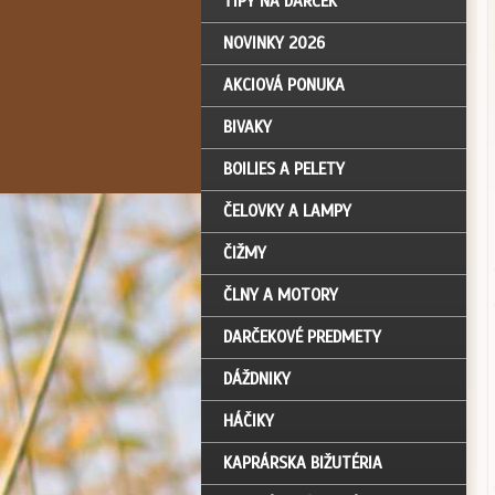
TIPY NA DARČEK
NOVINKY 2026
AKCIOVÁ PONUKA
BIVAKY
BOILIES A PELETY
ČELOVKY A LAMPY
ČIŽMY
ČLNY A MOTORY
DARČEKOVÉ PREDMETY
DÁŽDNIKY
HÁČIKY
KAPRÁRSKA BIŽUTÉRIA