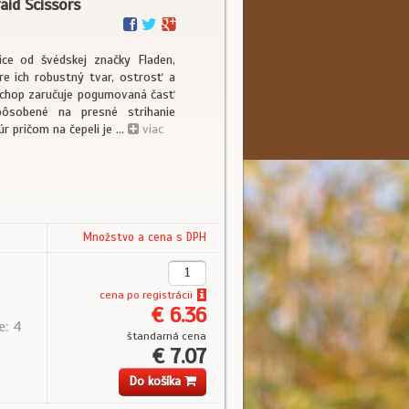
id Scissors
ice od švédskej značky Fladen,
re ich robustný tvar, ostrosť a
úchop zaručuje pogumovaná časť
spôsobené na presné strihanie
 pričom na čepeli je ...
viac
Množstvo a cena s DPH
cena
po registrácii
€ 6.36
e: 4
štandarná cena
€ 7.07
Do košíka