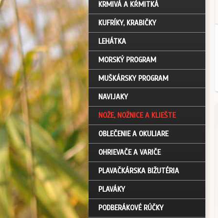
KRMIVÁ A KŔMITKÁ
KUFRÍKY, KRABIČKY
LEHÁTKA
MORSKÝ PROGRAM
MUŠKÁRSKY PROGRAM
NAVIJAKY
NOŽE, NOŽNICE A KLIEŠTE
OBLEČENIE A OKULIARE
OHRIEVAČE A VARIČE
PLAVAČKÁRSKA BIŽUTÉRIA
PLAVÁKY
PODBERÁKOVÉ RÚČKY