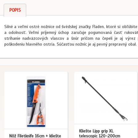
POPIS
Silné a veľmi ostré nožnice od švédskej značky Fladen, ktoré si obľúbite
a odolnosť. Veľmi príjemný úchop zaručuje pogumovaná časť rukovät
strihanie nadväzcových vlascov a šnúr pričom na čepeli je aj výrez 
poškodeniu hlavného ostria. Súčasťou nožníc je aj pevný prepravný obal.
Kliešte Lipp grip XL
Nôž Filetknife 16cm + kliešte
telescopic 120-200cm