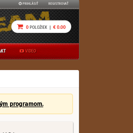
PRIHLÁSIŤ
REGISTROVAŤ
0
POLOŽIEK |
€ 0.00
AKT
VIDEO
ným programom.