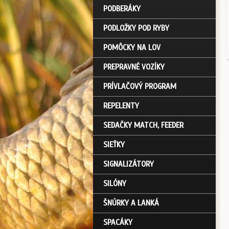
PODBERÁKY
PODLOŽKY POD RYBY
POMÔCKY NA LOV
PREPRAVNÉ VOZÍKY
PRÍVLAČOVÝ PROGRAM
REPELENTY
SEDAČKY MATCH, FEEDER
SIEŤKY
SIGNALIZÁTORY
SILÓNY
ŠNÚRKY A LANKÁ
SPACÁKY