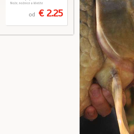
Nože, nožnice a kliešte
€ 2.25
od