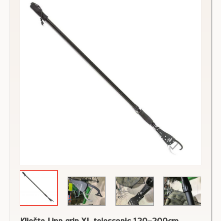
Kliešte Lipp grip XL telescopic 120-200cm