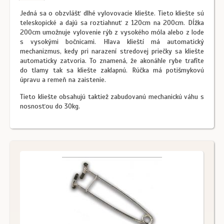
Jedná sa o obzvlášť dlhé vylovovacie kliešte. Tieto kliešte sú
teleskopické a dajú sa roztiahnuť z 120cm na 200cm. Dĺžka
200cm umožnuje vylovenie rýb z vysokého móla alebo z lode
s vysokými bočnicami. Hlava klieští má automatický
mechanizmus, kedy pri narazení stredovej priečky sa kliešte
automaticky zatvoria. To znamená, že akonáhle rybe trafíte
do tlamy tak sa kliešte zaklapnú. Rúčka má potišmykovú
úpravu a remeň na zaistenie.
Tieto kliešte obsahujú taktiež zabudovanú mechanickú váhu s
nosnosťou do 30kg.