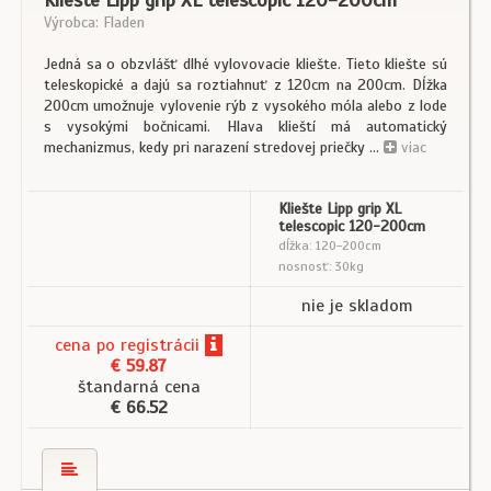
Výrobca: Fladen
Jedná sa o obzvlášť dlhé vylovovacie kliešte. Tieto kliešte sú
teleskopické a dajú sa roztiahnuť z 120cm na 200cm. Dĺžka
200cm umožnuje vylovenie rýb z vysokého móla alebo z lode
s vysokými bočnicami. Hlava klieští má automatický
mechanizmus, kedy pri narazení stredovej priečky ...
viac
Kliešte Lipp grip XL
telescopic 120-200cm
dĺžka: 120-200cm
nosnosť: 30kg
nie je skladom
cena
po registrácii
€ 59.87
štandarná cena
€ 66.52