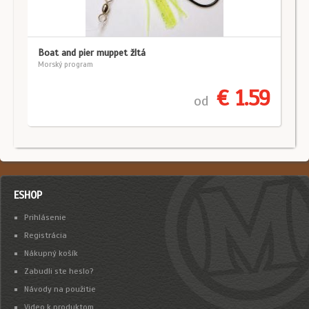
Boat and pier muppet žltá
Morský program
€ 1.59
od
ESHOP
Prihlásenie
Registrácia
Nákupný košík
Zabudli ste heslo?
Návody na použitie
Video k produktom