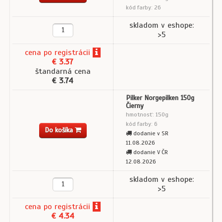
kód farby: 26
skladom v eshope:
>5
cena
po registrácii
€ 3.37
štandarná cena
€ 3.74
Pilker Norgepilken 150g
Čierny
hmotnosť: 150g
kód farby: 6
Do košíka
dodanie v SR
11.08.2026
dodanie V ČR
12.08.2026
skladom v eshope:
>5
cena
po registrácii
€ 4.34