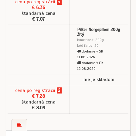
cena
po registrácii
€ 6.36
štandarná cena
€ 7.07
Pilker Norgepilken 200g
Žltý
hmotnosť: 200g
kód farby: 26
dodanie v SR
11.08.2026
dodanie V ČR
12.08.2026
nie je skladom
cena
po registrácii
€ 7.28
štandarná cena
€ 8.09