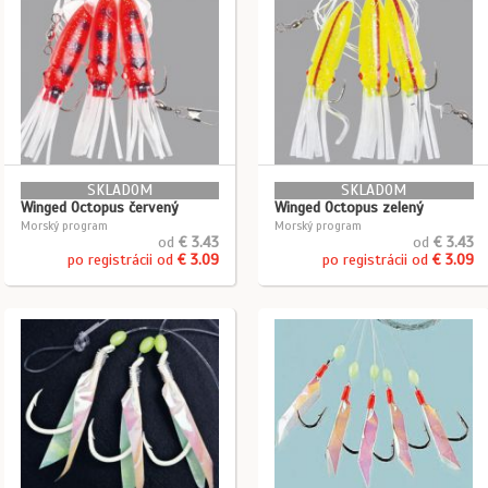
SKLADOM
SKLADOM
Winged Octopus červený
Winged Octopus zelený
Morský program
Morský program
od
€ 3.43
od
€ 3.43
po registrácii od
€ 3.09
po registrácii od
€ 3.09