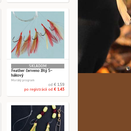
SKLADOM
Feather červeno žltý 5-
hákový
Morský program
od
€ 1.59
po registrácii od
€ 1.43