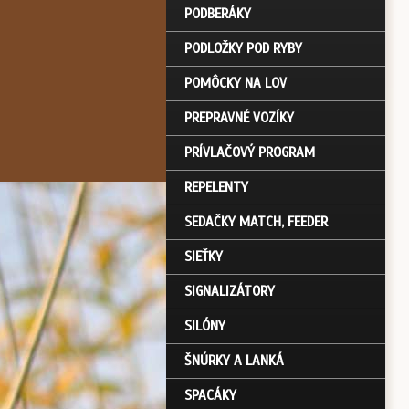
PODBERÁKY
PODLOŽKY POD RYBY
POMÔCKY NA LOV
PREPRAVNÉ VOZÍKY
PRÍVLAČOVÝ PROGRAM
REPELENTY
SEDAČKY MATCH, FEEDER
SIEŤKY
SIGNALIZÁTORY
SILÓNY
ŠNÚRKY A LANKÁ
SPACÁKY