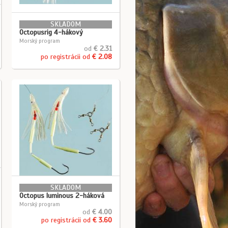
SKLADOM
Octopusrig 4-hákový
Morský program
od
€ 2.31
po registrácii od
€ 2.08
SKLADOM
Octopus luminous 2-háková
Morský program
od
€ 4.00
po registrácii od
€ 3.60