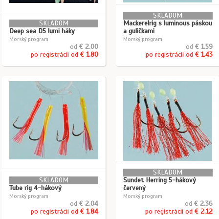
SKLADOM
SKLADOM
Mackerelrig s luminous páskou
Deep sea D5 lumi háky
a guličkami
Morský program
Morský program
od
€ 2.00
od
€ 1.59
po registrácii od
€ 1.80
po registrácii od
€ 1.43
SKLADOM
SKLADOM
Sundet Herring 5-hákový
Tube rig 4-hákový
červený
Morský program
Morský program
od
€ 2.04
od
€ 2.36
po registrácii od
€ 1.84
po registrácii od
€ 2.12