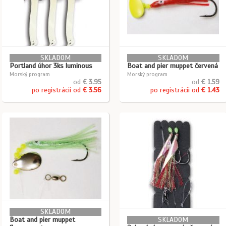
SKLADOM
SKLADOM
Portland úhor 3ks luminous
Boat and pier muppet červená
Morský program
Morský program
od
€ 3.95
od
€ 1.59
po registrácii od
€ 3.56
po registrácii od
€ 1.43
SKLADOM
Boat and pier muppet
SKLADOM