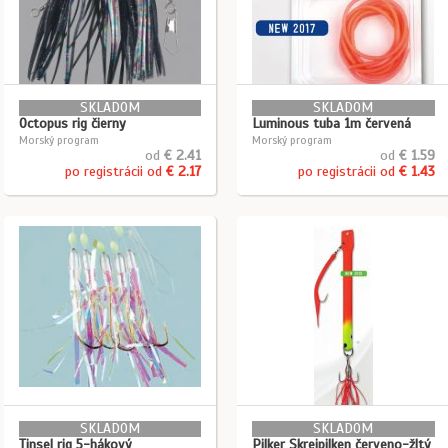
SKLADOM
SKLADOM
Octopus rig čierny
Luminous tuba 1m červená
Morský program
Morský program
od
€ 2.41
od
€ 1.59
po registrácii od
€ 2.17
po registrácii od
€ 1.43
SKLADOM
SKLADOM
Tinsel rig 5-hákový
Pilker Skreipilken červeno-žltý