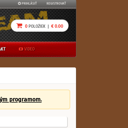
PRIHLÁSIŤ
REGISTROVAŤ
0
POLOŽIEK |
€ 0.00
AKT
VIDEO
ným programom.