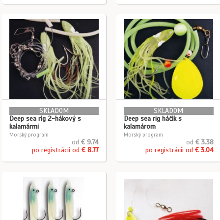
SKLADOM
SKLADOM
Deep sea rig 2-hákový s
Deep sea rig háčik s
kalamármi
kalamárom
Morský program
Morský program
od
€ 9.74
od
€ 3.38
po registrácii od
€ 8.77
po registrácii od
€ 3.04