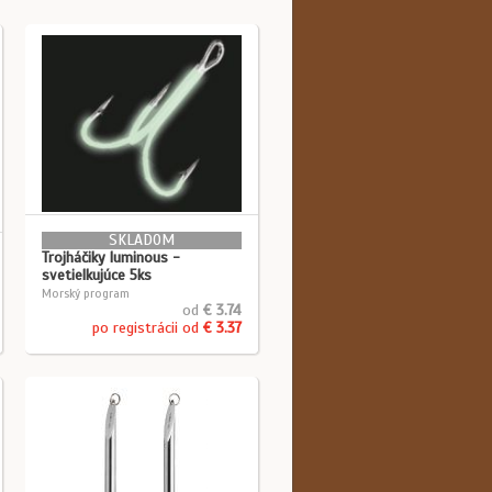
SKLADOM
Trojháčiky luminous -
svetielkujúce 5ks
Morský program
od
€ 3.74
po registrácii od
€ 3.37