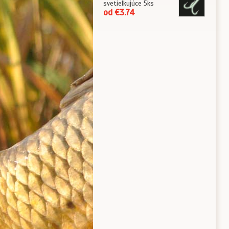
svetielkujúce 5ks
od €3.74