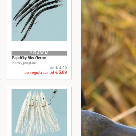
SKLADOM
Papričky 5ks čierne
Morský program
od
€ 3.43
po registrácii od
€ 3.09