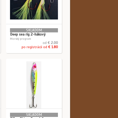
SKLADOM
Deep sea rig 2-hákový
Morský program
od
€ 2.00
po registrácii od
€ 1.80
SKLADOM