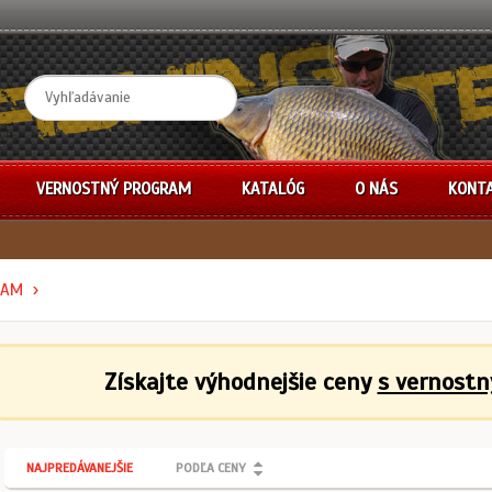
VERNOSTNÝ PROGRAM
KATALÓG
O NÁS
KONT
RAM
Získajte výhodnejšie ceny
s vernost
NAJPREDÁVANEJŠIE
PODĽA CENY