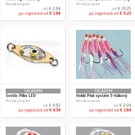
Morský program
Morský program
od
€ 2.04
od
€ 10.25
po registrácii od
€ 1.84
po registrácii od
€ 9.23
SKLADOM
SKLADOM
Svetlo Pilks LED
Hokki Pink systém 5-hákový
Morský program
Morský program
od
€ 4.82
od
€ 2.04
po registrácii od
€ 4.34
po registrácii od
€ 1.84