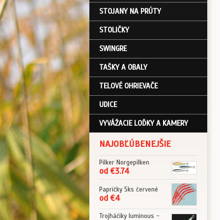
STOJANY NA PRÚTY
STOLIČKY
SWINGRE
TAŠKY A OBALY
TELOVÉ OHRIEVAČE
UDICE
VYVÁŽACIE LOĎKY A KAMERY
NAJOBĽÚBENEJŠIE
Pilker Norgepilken
od €3.74
Papričky 5ks červené
od €4
Trojháčiky luminous -