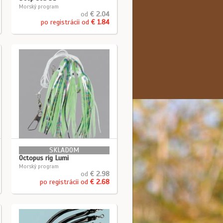
Morský program
od
€ 2.04
po registrácii od
€ 1.84
SKLADOM
Octopus rig Lumi
Morský program
od
€ 2.98
po registrácii od
€ 2.68