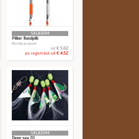
SKLADOM
Pilker Rundpilk
Morský program
od
€ 5.02
po registrácii od
€ 4.52
SKLADOM
Deep sea D1