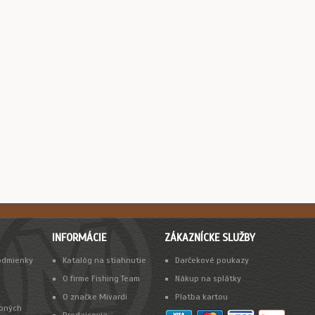
INFORMÁCIE
ZÁKAZNÍCKE SLUŽBY
odmienky
Katalóg na stiahnutie
Darčekové poukazy
O firme Fishing Team
Nákup na splátky
O značke Mivardi
Platba kartou
bných
Predajcovia