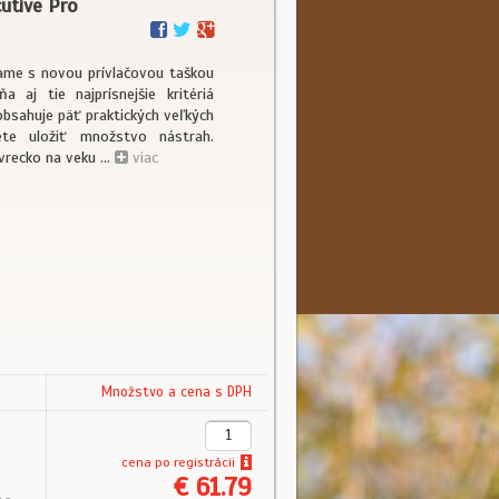
cutive Pro
zame s novou prívlačovou taškou
a aj tie najprísnejšie kritériá
obsahuje päť praktických veľkých
te uložiť množstvo nástrah.
vrecko na veku ...
viac
Množstvo a cena s DPH
cena
po registrácii
€ 61.79