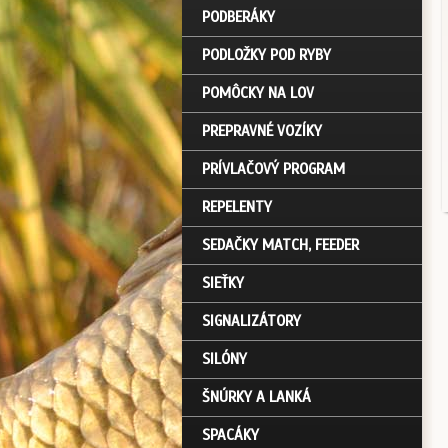
PODBERÁKY
PODLOŽKY POD RYBY
POMÔCKY NA LOV
PREPRAVNÉ VOZÍKY
PRÍVLAČOVÝ PROGRAM
REPELENTY
SEDAČKY MATCH, FEEDER
SIEŤKY
SIGNALIZÁTORY
SILÓNY
ŠNÚRKY A LANKÁ
SPACÁKY