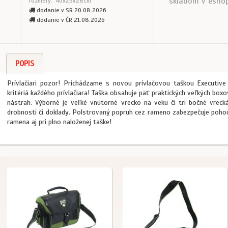
skladom v esho
rozmery:: 40x25x28cm
dodanie v SR 20.08.2026
dodanie v ČR 21.08.2026
POPIS
Prívlačiari pozor! Prichádzame s novou prívlačovou taškou Executive P
kritériá každého prívlačiara! Taška obsahuje päť praktických veľkých bo
nástrah. Výborné je veľké vnútorné vrecko na veku či tri bočné vrecká
drobnosti či doklady. Polstrovaný popruh cez rameno zabezpečuje pohod
ramena aj pri plno naloženej taške!