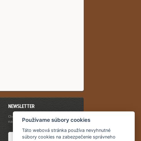
NEWSLETTER
Chcete byť vždy včas informovaný o
Používame súbory cookies
našich novinkách a akciovej ponuke?
Táto webová stránka používa nevyhnutné
súbory cookies na zabezpečenie správneho