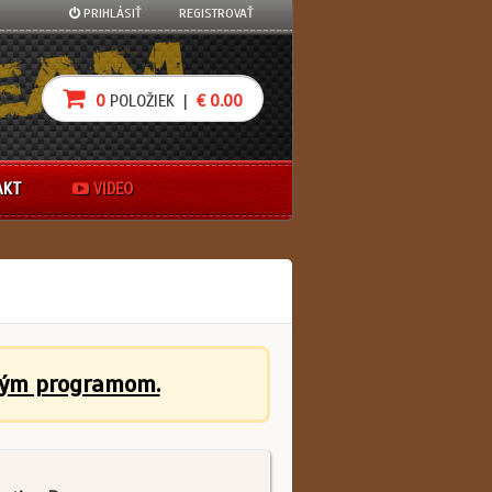
PRIHLÁSIŤ
REGISTROVAŤ
0
POLOŽIEK |
€ 0.00
AKT
VIDEO
ným programom.