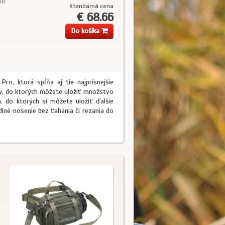
pe
štandarná cena
€ 68.66
Do košíka
ro, ktorá spĺňa aj tie najprísnejšie
xov, do ktorých môžete uložiť množstvo
, do ktorých si môžete uložiť ďalšie
lné nosenie bez ťahania či rezania do