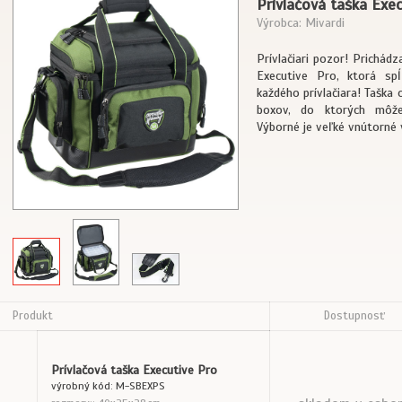
Prívlačová taška Exe
Výrobca: Mivardi
Prívlačiari pozor! Prichád
Executive Pro, ktorá spĺň
každého prívlačiara! Taška 
boxov, do ktorých môže
Výborné je veľké vnútorné 
Produkt
Dostupnosť
Prívlačová taška Executive Pro
výrobný kód: M-SBEXPS