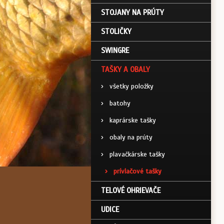
STOJANY NA PRÚTY
STOLIČKY
SWINGRE
TAŠKY A OBALY
›
všetky položky
›
batohy
›
kaprárske tašky
›
obaly na prúty
›
plavačkárske tašky
›
prívlačové tašky
TELOVÉ OHRIEVAČE
UDICE