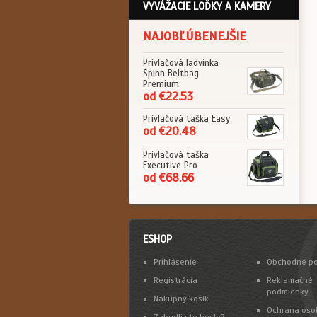
VYVÁŽACIE LOĎKY A KAMERY
NAJOBĽÚBENEJŠIE
Prívlačová ladvinka
Spinn Beltbag
Premium
od €22.53
Prívlačová taška Easy
od €20.48
Prívlačová taška
Executive Pro
od €68.66
ESHOP
Prihlásenie
Obchodné p
Registrácia
Reklamačné
podmienky
Nákupný košík
Ochrana oso
Zabudli ste heslo?