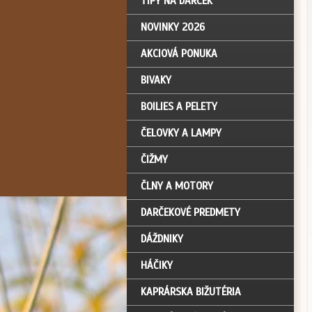
TIPY NA DARČEK
NOVINKY 2026
AKCIOVÁ PONUKA
BIVAKY
BOILIES A PELETY
ČELOVKY A LAMPY
ČIŽMY
ČLNY A MOTORY
DARČEKOVÉ PREDMETY
DÁŽDNIKY
HÁČIKY
KAPRÁRSKA BIŽUTÉRIA