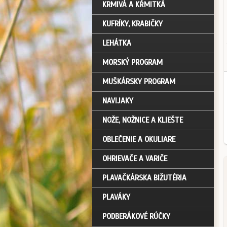
KRMIVÁ A KŔMITKÁ
KUFRÍKY, KRABIČKY
LEHÁTKA
MORSKÝ PROGRAM
MUŠKÁRSKY PROGRAM
NAVIJAKY
NOŽE, NOŽNICE A KLIEŠTE
OBLEČENIE A OKULIARE
OHRIEVAČE A VARIČE
PLAVAČKÁRSKA BIŽUTÉRIA
PLAVÁKY
PODBERÁKOVÉ RÚČKY