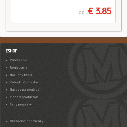
€ 3.85
od
ESHOP
Prihlásenie
Registrácia
Nákupný košík
Zabudli ste heslo?
Návody na použitie
Video k produktom
Ceny prepravy
Obchodné podmienky