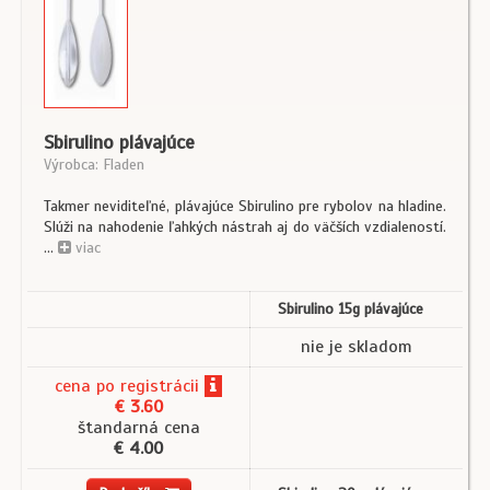
Sbirulino plávajúce
Výrobca: Fladen
Takmer neviditeľné, plávajúce Sbirulino pre rybolov na hladine.
Slúži na nahodenie ľahkých nástrah aj do väčších vzdialeností.
...
viac
Sbirulino 15g plávajúce
nie je skladom
cena
po registrácii
€ 3.60
štandarná cena
€ 4.00