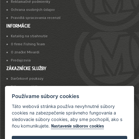
Reklamačné podmienky
Ochrana osobných údajov
Pravidlá spracovania recenzií
INFORMÁCIE
Katalóg na stiahnutie
O firme Fishing Team
O značke Mivardi
Predajcovia
ZÁKAZNÍCKE SLUŽBY
Darčekové poukazy
Nákup na splátky
Platba kartou
Používame súbory cookies
Táto webová stránka používa nevyhnutné súbory
NEWSLETTER
cookies na zabezpečenie správneho fungovania a
sledovacie súbory cookies, aby sme pochopili, ako s
Chcete byť vždy včas informovaný o našich novinkách a akciovej ponuke?
ňou komunikujete.
Nastavenie súborov cookies