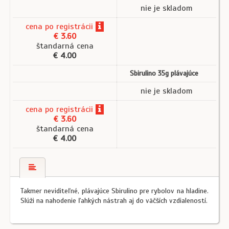
nie je skladom
cena
po registrácii
€ 3.60
štandarná cena
€ 4.00
Sbirulino 35g plávajúce
nie je skladom
cena
po registrácii
€ 3.60
štandarná cena
€ 4.00
Takmer neviditeľné, plávajúce Sbirulino pre rybolov na hladine.
Slúži na nahodenie ľahkých nástrah aj do väčších vzdialeností.