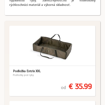
vypadnutiu ryby. Samozrejmosťou je vodeodolný
rýchloschnúci materiál a výborná skladnosť.
Podložka Entrix XXL
Podložky pod ryby
€ 35.99
od