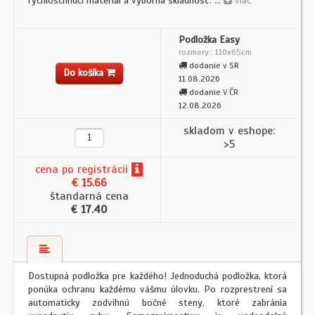
rýchloschnúci materiál a výborná skladnosť. ...
viac
Podložka Easy
rozmery:: 110x65cm
dodanie v SR
Do košíka
11.08.2026
dodanie V ČR
12.08.2026
skladom v eshope:
>5
cena
po registrácii
€ 15.66
štandarná cena
€ 17.40
Dostupná podložka pre každého! Jednoduchá podložka, ktorá
ponúka ochranu každému vášmu úlovku. Po rozprestrení sa
automaticky zodvihnú bočné steny, ktoré zabránia