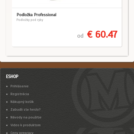
Podložka Professional
Podložky pod ryby
€ 60.47
od
ESHOP
Prihlásenie
Registrácia
Nákupný košík
Zabudli ste heslo?
Návody na použitie
Video k produktom
Ceny prepravy