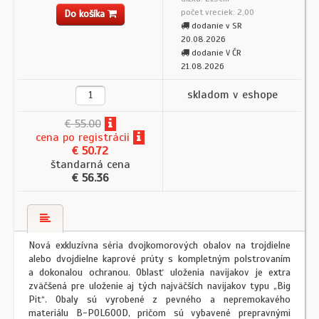
počet vreciek: 2,00
Do košíka
dodanie v SR
20.08.2026
dodanie V ČR
21.08.2026
skladom v eshope
€ 55.00
cena
po registrácii
€ 50.72
štandarná cena
€ 56.36
Nová exkluzívna séria dvojkomorových obalov na trojdielne
alebo dvojdielne kaprové prúty s komplet­ným polstrovaním
a dokonalou ochranou. Oblasť uloženia navijakov je extra
zväčšená pre uloženie aj tých najväčších navijakov typu „Big
Pit“. Obaly sú vyrobené z pevného a nepremokavého
materiálu B-POL600D, pričom sú vybavené prepravnými