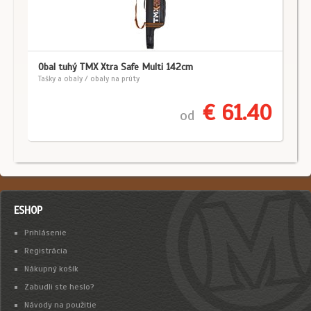
Obal tuhý TMX Xtra Safe Multi 142cm
Tašky a obaly / obaly na prúty
€ 61.40
od
ESHOP
Prihlásenie
Registrácia
Nákupný košík
Zabudli ste heslo?
Návody na použitie