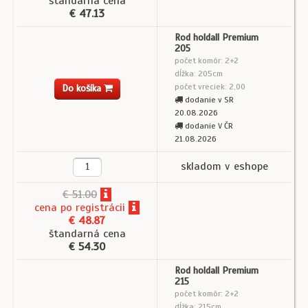
štandarná cena
€ 47.13
Rod holdall Premium
205
počet komôr: 2+2
dĺžka: 205cm
počet vreciek: 2,00
Do košíka
dodanie v SR
20.08.2026
dodanie V ČR
21.08.2026
skladom v eshope
€ 51.00
cena
po registrácii
€ 48.87
štandarná cena
€ 54.30
Rod holdall Premium
215
počet komôr: 2+2
dĺžka: 215cm