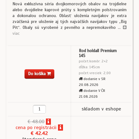
Nová exkluzívna séria dvojkomorových obalov na trojdielne
alebo dvojdielne kaprové prúty s komplet­ným polstrovaním
a dokonalou ochranou. Oblasť uloženia navijakov je extra
zväčšená pre uloženie aj tých najväčších navijakov typu „Big
Pit“. Obaly sú vyrobené z pevného a nepremokavého ...
viac
Rod holdall Premium
145
počet komôr: 2+2
dĺžka: 145cm
počet vreciek: 2,00
Do košíka
dodanie v SR
20.08.2026
dodanie V ČR
21.08.2026
skladom v eshope
€ 48.00
cena
po registrácii
€ 42.42