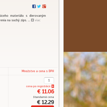
núceho materiálu s dierovaným
ia na suchý zips. ...
viac
Množstvo a cena s DPH
cena
po registrácii
€ 11.06
štandarná cena
€ 12.29