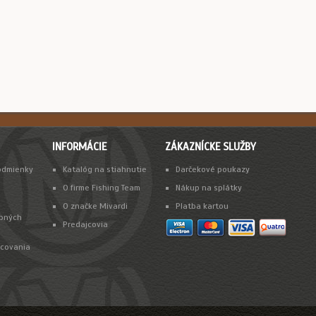
INFORMÁCIE
ZÁKAZNÍCKE SLUŽBY
odmienky
Katalóg na stiahnutie
Darčekové poukazy
O firme Fishing Team
Nákup na splátky
O značke Mivardi
Platba kartou
bných
Predajcovia
acovania