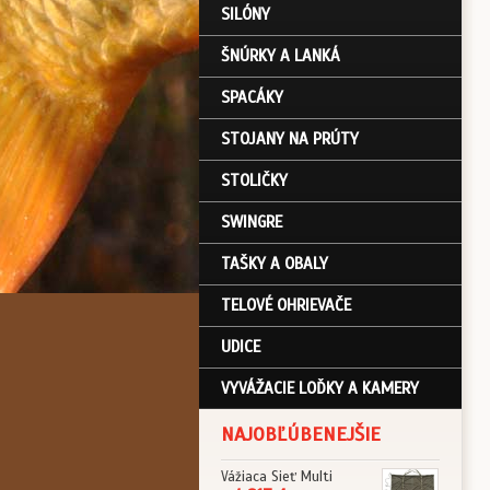
SILÓNY
ŠNÚRKY A LANKÁ
SPACÁKY
STOJANY NA PRÚTY
STOLIČKY
SWINGRE
TAŠKY A OBALY
TELOVÉ OHRIEVAČE
UDICE
VYVÁŽACIE LOĎKY A KAMERY
NAJOBĽÚBENEJŠIE
Vážiaca Sieť Multi