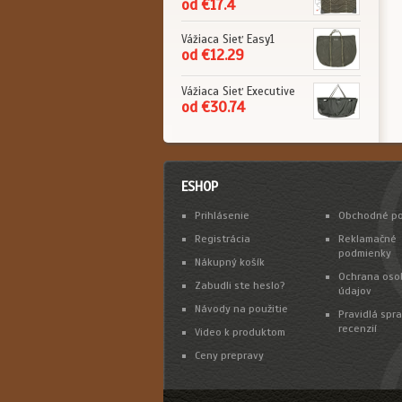
od €17.4
Vážiaca Sieť Easy1
od €12.29
Vážiaca Sieť Executive
od €30.74
ESHOP
Prihlásenie
Obchodné p
Registrácia
Reklamačné
podmienky
Nákupný košík
Ochrana oso
Zabudli ste heslo?
údajov
Návody na použitie
Pravidlá spr
recenzií
Video k produktom
Ceny prepravy