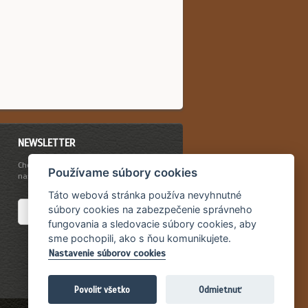
NEWSLETTER
Chcete byť vždy včas informovaný o
Používame súbory cookies
našich novinkách a akciovej ponuke?
Táto webová stránka používa nevyhnutné
súbory cookies na zabezpečenie správneho
fungovania a sledovacie súbory cookies, aby
sme pochopili, ako s ňou komunikujete.
Nastavenie súborov cookies
Povoliť všetko
Odmietnuť