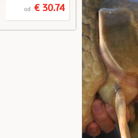
€ 30.74
od