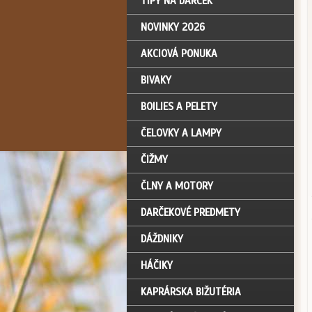
TIPY NA DARČEK
NOVINKY 2026
AKCIOVÁ PONUKA
BIVAKY
BOILIES A PELETY
ČELOVKY A LAMPY
ČIŽMY
ČLNY A MOTORY
DARČEKOVÉ PREDMETY
DÁŽDNIKY
HÁČIKY
KAPRÁRSKA BIŽUTÉRIA