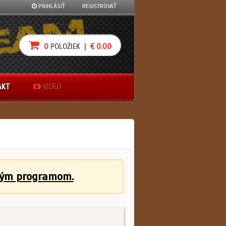
PRIHLÁSIŤ
REGISTROVAŤ
0
POLOŽIEK |
€ 0.00
AKT
VIDEO
ným programom.