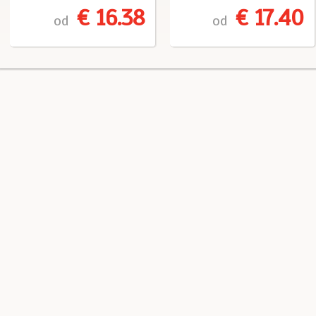
€ 16.38
€ 17.40
od
od