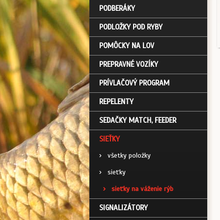
PODBERÁKY
PODLOŽKY POD RYBY
POMÔCKY NA LOV
PREPRAVNÉ VOZÍKY
PRÍVLAČOVÝ PROGRAM
REPELENTY
SEDAČKY MATCH, FEEDER
SIEŤKY
›
všetky položky
›
sieťky
›
sieťky na váženie rýb
SIGNALIZÁTORY