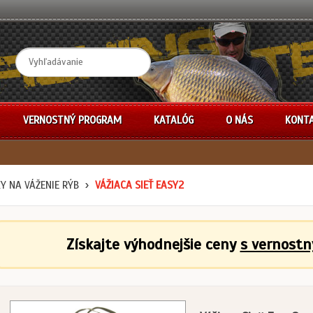
VERNOSTNÝ PROGRAM
KATALÓG
O NÁS
KONT
KY NA VÁŽENIE RÝB
VÁŽIACA SIEŤ EASY2
Získajte výhodnejšie ceny
s vernost