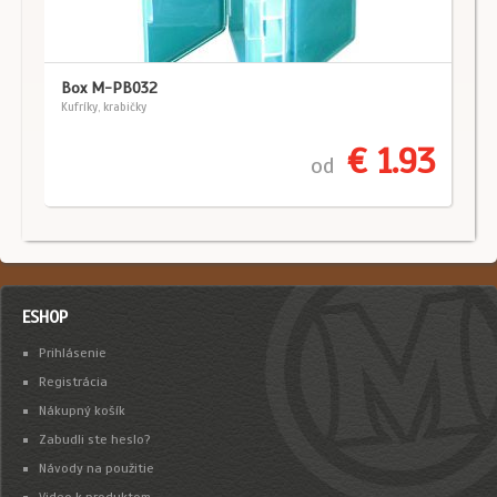
Box M-PB032
Kufríky, krabičky
€ 1.93
od
ESHOP
Prihlásenie
Registrácia
Nákupný košík
Zabudli ste heslo?
Návody na použitie