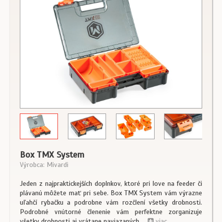
Box TMX System
Výrobca: Mivardi
Jeden z najpraktickejších doplnkov, ktoré pri love na feeder či
plávanú môžete mať pri sebe. Box TMX System vám výrazne
uľahčí rybačku a podrobne vám rozčlení všetky drobnosti.
Podrobné vnútorné členenie vám perfektne zorganizuje
všetky drobnosti aj vrátane naviazaných ...
viac