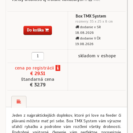
Box TMX System
rozmery: 35 x 25 x 8 cm
dodanie v SR
Do košíka
18.08.2026
dodanie V ČR
19.08.2026
skladom v eshope
cena
po registrácii
€ 29.51
štandarná cena
€ 32.79
Jeden z najpraktickejších doplnkov, ktoré pri love na feeder či
plávanú môžete mať pri sebe. Box TMX System vám výrazne
uľahčí rybačku a podrobne vám rozčlení všetky drobnosti.
Podrobné vnútorné členenie vám perfektne zorganizuje