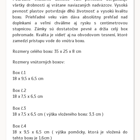
všetky drobnosti aj vrátane naviazaných nadväzcov. Vysoká
pevnosť plastov potvrdzuje dlhú životnosť a vysokú kvalitu
boxu. Priehľadné veku vám dáva absolútny prehľad nad
doplnkami a veľmi chválime aj rysku s centimetrovou
stupnicou. Zámky sú dostatočne pevné a držia celý box
pohromade. Kvalita je vidieť aj na obvodovom tesnení, ktoré
zamedzí prístupu vode do vnútra boxu.
Rozmery celého boxu: 35 x 25 x 8 cm
Rozmery vnútorných boxov:
Box č.1
18 x 9,5 x 6,5 cm
Box č.2
18 x 7,5 x 6,5 cm
Box č.3
18 x 7,5 x 6,5 cm ( výška vloženého boxu: 3,3 cm )
Box č.4
18 x 9,5 x 6,5 cm ( výška pomôcky, ktorá je vložená do
tehto boxu je 1,6cm )