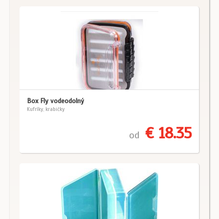
Box Fly vodeodolný
Kufríky, krabičky
€ 18.35
od