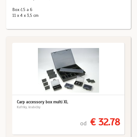
Box č.5 a 6
11 x 4 x 3,5 cm
Carp accessory box multi XL
Kufríky, krabičky
€ 32.78
od